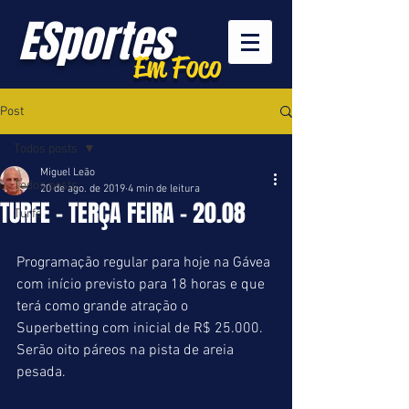
ESportes
Em Foco
Post
Todos posts
Miguel Leão
Todos posts
20 de ago. de 2019
4 min de leitura
TURFE - TERÇA FEIRA - 20.08
Turfe
Programação regular para hoje na Gávea 
com início previsto para 18 horas e que 
terá como grande atração o 
Superbetting com inicial de R$ 25.000. 
Serão oito páreos na pista de areia 
pesada.