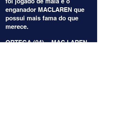
foi jogado de mala e o 
enganador MACLAREN que 
possui mais fama do que 
merece.
ORTEGA (04) = MAC LAREN 
(08) = GOLD WINNER (07)
INDICAÇÕES FINAIS
ACUMULADA DE VENCEDOR
2º => QUANTA FÉ (01)
7º => LADY DO 
IGUASSU/GIOVANE (04)
8º => DON PASCHOAL (02)