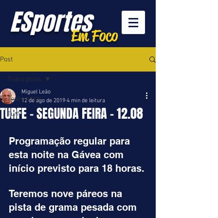
ESportes
Em Foco
Post
Todos posts
Miguel Leão
Todos posts
12 de ago de 2019
4 min de leitura
TURFE - SEGUNDA FEIRA - 12.08
Turfe
Programação regular para 
esta noite na Gávea com 
início previsto para 18 horas.
Teremos nove páreos na 
pista de grama pesada com 