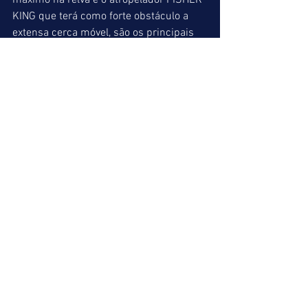
máximo na relva e o atropelador FISHER 
KING que terá como forte obstáculo a 
extensa cerca móvel, são os principais 
rivais do filho de PLENTY OF KICKS. 
Páreo traiçoeiro.
INDIAN-PRINCE (10) = PACTO NEGRO (02) 
= GREYBLUEBLACK (04)
INDICAÇÕES FINAIS
ACUMULADA DE VENCEDOR
2º => HAND OF FATE (06)
4º => GO TO BETTER/GO TO RIVIERA (04)
6º => OLYMPIC IMPEACHMENT (06)
ACUMULADA DE PLACÉ