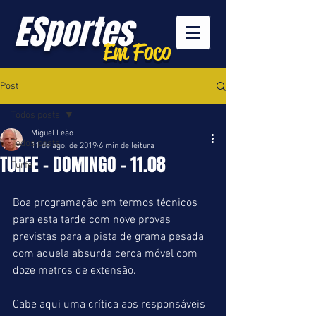
ESportes
Em Foco
Post
Todos posts
Miguel Leão
Todos posts
11 de ago. de 2019
6 min de leitura
TURFE - DOMINGO - 11.08
Turfe
Boa programação em termos técnicos 
para esta tarde com nove provas 
previstas para a pista de grama pesada 
com aquela absurda cerca móvel com 
doze metros de extensão.
Cabe aqui uma crítica aos responsáveis 