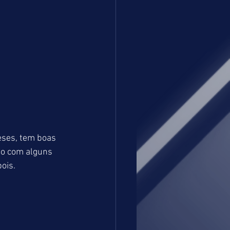
ses, tem boas 
lo com alguns 
ois.