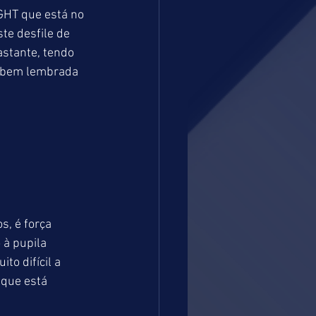
HT que está no 
e desfile de 
tante, tendo 
é bem lembrada 
, é força 
 à pupila 
o difícil a 
que está 