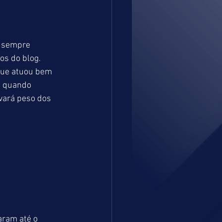
 sempre 
os do blog. 
que atuou bem 
, quando 
vará peso dos 
aram até o 