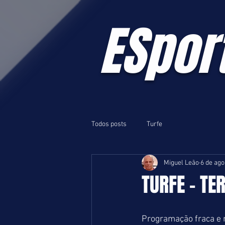
ESpor
Todos posts
Turfe
Miguel Leão
6 de ago
TURFE - TE
Programação fraca e mu