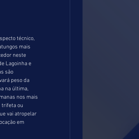
specto técnico, 
atungos mais 
cedor neste 
de Lagoinha e 
s são 
vará peso da 
a na última, 
emanas nos mais 
trifeta ou 
e vai atropelar 
locação em 