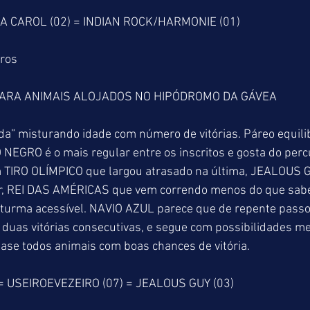
NA CAROL (02) = INDIAN ROCK/HARMONIE (01)
tros
ARA ANIMAIS ALOJADOS NO HIPÓDROMO DA GÁVEA
a” misturando idade com número de vitórias. Páreo equilib
 NEGRO é o mais regular entre os inscritos e gosta do perc
m TIRO OLÍMPICO que largou atrasado na última, JEALOUS G
r, REI DAS AMÉRICAS que vem correndo menos do que sabe
rma acessível. NAVIO AZUL parece que de repente passou
 duas vitórias consecutivas, e segue com possibilidades m
se todos animais com boas chances de vitória.
 USEIROEVEZEIRO (07) = JEALOUS GUY (03)