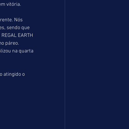
m vitória.
rente. Nós 
es, sendo que 
 e REGAL EARTH 
mo páreo. 
lizou na quarta 
 atingido o 