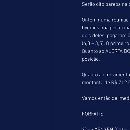
Serão oito páreos na 
Ontem numa reunião c
tivemos boa performa
dois deles  pagaram 
(6,0 – 3,5). O primei
Quanto ao ALERTA DO L
posição.
Quanto ao movimento g
montante de R$ 712.0
Vamos então de imedi
FORFAITS
2º => XENXEN (01) – 