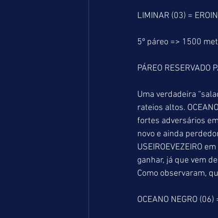
LIMINAR (03) = EROI
5º páreo => 1500 me
PÁREO RESERVADO P
Uma verdadeira “salad
rateios altos. OCEANO
fortes adversários e
novo e ainda perdedo
USEIROEVEZEIRO em tu
ganhar, já que vem de
Como observaram, qua
OCEANO NEGRO (06) =