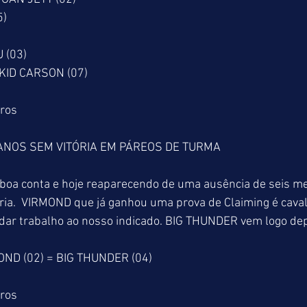
5)
 (03)
 KID CARSON (07)
tros
ANOS SEM VITÓRIA EM PÁREOS DE TURMA
boa conta e hoje reaparecendo de uma ausência de seis me
ória.  VIRMOND que já ganhou uma prova de Claiming é cava
dar trabalho ao nosso indicado. BIG THUNDER vem logo dep
OND (02) = BIG THUNDER (04)
tros