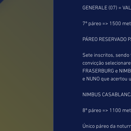
GENERALE (07) = VAL
7º páreo => 1500 me
PÁREO RESERVADO P
Sete inscritos, sendo
convicção selecionare
FRASERBURG e NIMBU
e NUNO que acertou u
NIMBUS CASABLANCA 
8º páreo => 1100 me
Único páreo da notur