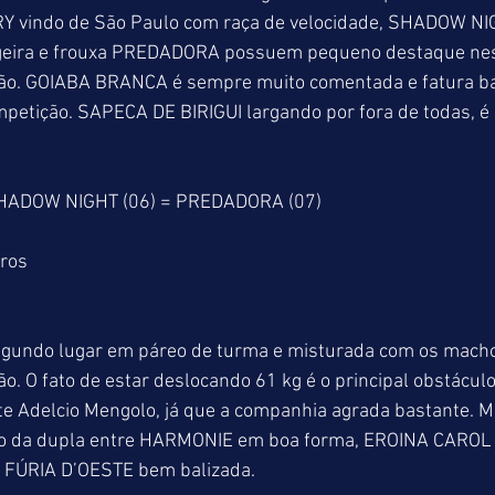
 vindo de São Paulo com raça de velocidade, SHADOW NIG
igeira e frouxa PREDADORA possuem pequeno destaque nest
o. GOIABA BRANCA é sempre muito comentada e fatura bas
mpetição. SAPECA DE BIRIGUI largando por fora de todas, 
SHADOW NIGHT (06) = PREDADORA (07)
tros
undo lugar em páreo de turma e misturada com os machos
o. O fato de estar deslocando 61 kg é o principal obstáculo
te Adelcio Mengolo, já que a companhia agrada bastante. Muit
ão da dupla entre HARMONIE em boa forma, EROINA CAROL 
e FÚRIA D’OESTE bem balizada.