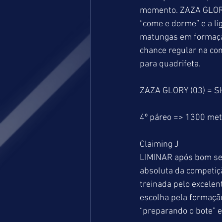
momento. ZAZA GLORY
“come e dorme” e a l
matungas em formaçã
chance regular na co
para quadrifeta.
ZAZA GLORY (03) = 
4º páreo => 1300 me
Claiming J
LIMINAR após bom seg
absoluta da competiçã
treinada pelo excelen
escolha pela formaç
“preparando o bote” 