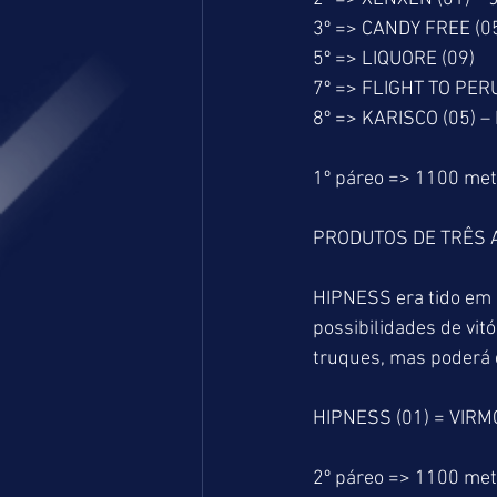
3º => CANDY FREE (0
5º => LIQUORE (09)
7º => FLIGHT TO PERU
8º => KARISCO (05) –
1º páreo => 1100 me
PRODUTOS DE TRÊS 
HIPNESS era tido em 
possibilidades de vit
truques, mas poderá 
HIPNESS (01) = VIRM
2º páreo => 1100 me