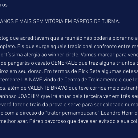
tros
ANOS E MAIS SEM VITÓRIA EM PÁREOS DE TURMA.
blog que acreditavam que a reunião não poderia piorar no a
pleto. Eis que surge aquele tradicional confronto entre m
rtíssima alergia ao winner circle. Vamos marcar para ven
 de pangarés o cavalo GENERALE que traz alguns triunfos 
iroz em seu dorso. Em termos de PIck Sete algumas defesa
ntemente LA NAVE vindo de Centro de Treinamento e que le
ios, além de VALENTE BRAVO que teve corrida meio estranh
anhoso JOACHIM que irá atuar pela terceira vez em três s
verá fazer o train da prova e serve para ser colocado numa 
je com a direção do “trator pernambucano” Leandro Henriqu
o melhor azar. Páreo pavoroso que deve ser evitado a sua co