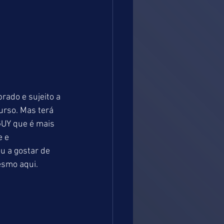
rado e sujeito a 
urso. Mas terá 
UY que é mais 
 e 
 a gostar de 
esmo aqui. 