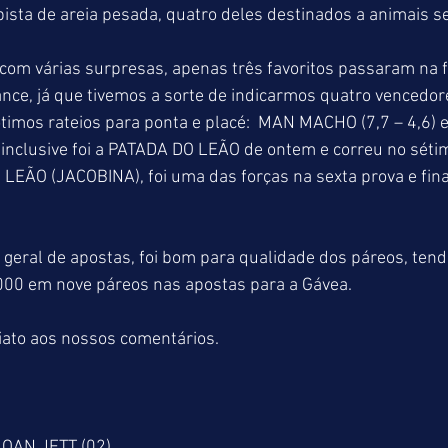
pista de areia pesada, quatro deles destinados a animais se
om várias surpresas, apenas três favoritos passaram na f
nce, já que tivemos a sorte de indicarmos quatro vencedor
ótimos rateios para ponta e placé:  MAN MACHO (7,7 – 4,6)
ro inclusive foi a PATADA DO LEÃO de ontem e correu no séti
EÃO (JACOBINA), foi uma das forças na sexta prova e fina
eral de apostas, foi bom para qualidade dos páreos, tendo
00 em nove páreos nas apostas para a Gávea.
ato aos nossos comentários.
JOAN JETT (02)