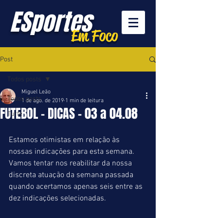
ESportes
Em Foco
Post
Todos posts
Miguel Leão
Todos posts
1 de ago. de 2019
1 min de leitura
FUTEBOL - DICAS - 03 a 04.08
Turfe
Estamos otimistas em relação às 
nossas indicações para esta semana. 
Vamos tentar nos reabilitar da nossa 
discreta atuação da semana passada 
quando acertamos apenas seis entre as 
dez indicações selecionadas.