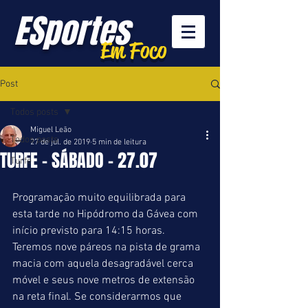
ESportes
Em Foco
Post
Todos posts
Miguel Leão
Todos posts
27 de jul. de 2019
5 min de leitura
TURFE - SÁBADO - 27.07
Turfe
Programação muito equilibrada para 
esta tarde no Hipódromo da Gávea com 
início previsto para 14:15 horas. 
Teremos nove páreos na pista de grama 
macia com aquela desagradável cerca 
móvel e seus nove metros de extensão 
na reta final. Se considerarmos que 