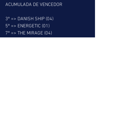
ACUMULADA DE VENCEDOR
3º => DANISH SHIP (04)
5º => ENERGETIC (01)
7º => THE MIRAGE (04)
ACUMULADA DE PLACÉ
3º => DANISH SHIP (04)
4º => XAXEXIXOXU (06)
5º => ENERGETIC (01)
7º => THE MIRAGE (04)
BARBADA DO LEÃO
7º => THE MIRAGE (04)
MELHOR PLACÉ
3º => DANISH SHIP (04)