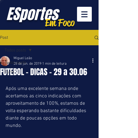
ESportes
Em Foco
Post
Todos posts
Miguel Leão
Todos posts
28 de jun. de 2019
1 min de leitura
FUTEBOL - DICAS - 29 a 30.06
Turfe
Após uma excelente semana onde 
acertamos as cinco indicações com 
aproveitamento de 100%, estamos de 
volta esperando bastante dificuldades 
diante de poucas opções em todo 
mundo.