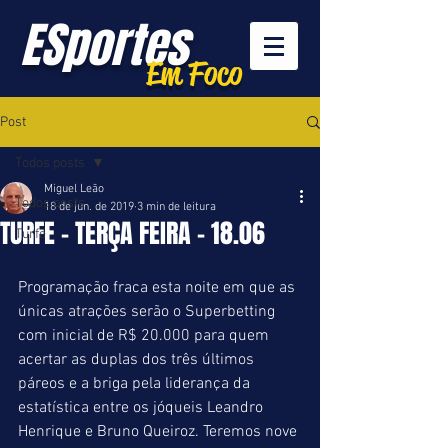
ESportes
Em Foco
Post
Todos posts
Miguel Leão
Todos posts
18 de jun. de 2019
3 min de leitura
TURFE - TERÇA FEIRA - 18.06
Turfe
Programação fraca esta noite em que as 
únicas atrações serão o Superbetting 
com inicial de R$ 20.000 para quem 
acertar as duplas dos três últimos 
páreos e a briga pela liderança da 
estatística entre os jóqueis Leandro 
Henrique e Bruno Queiroz. Teremos nove 