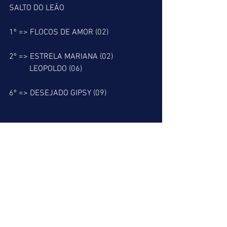
SALTO DO LEÃO
1º => FLOCOS DE AMOR (02)
2º => ESTRELA MARIANA (02)
          LEOPOLDO (06)
6º => DESEJADO GIPSY (09)
RESGATE DO LEÃO
7º => VALENTE BRAVO (07)
8º => LAVER (05)
          NAVIO AZUL (06)
9º => NUMERARIO (04)