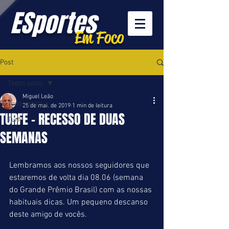
ESportes
Em Foco
Post
Todos posts
Miguel Leão
Todos posts
25 de mai. de 2019
1 min de leitura
TURFE - RECESSO DE DUAS
Turfe
SEMANAS
Lembramos aos nossos seguidores que 
estaremos de volta dia 08.06 (semana 
do Grande Prêmio Brasil) com as nossas 
habituais dicas. Um pequeno descanso 
deste amigo de vocês.