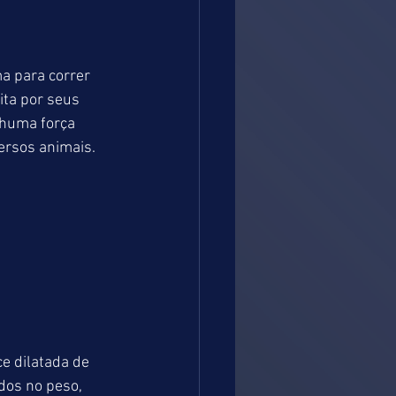
 para correr 
ita por seus 
nhuma força 
ersos animais. 
 dilatada de 
dos no peso, 