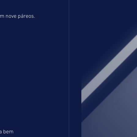
em nove páreos.
a bem 