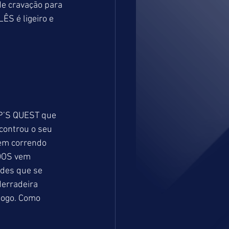
e cravação para 
S é ligeiro e 
P’S QUEST que 
controu o seu 
em correndo 
DOS vem 
des que se 
erradeira 
jogo. Como 