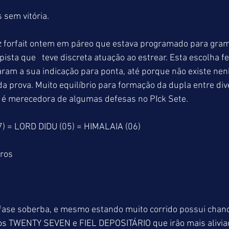
 sem vitória.
orfait ontem em páreo que estava programado para grama
pista que   teve discreta atuação ao estrear. Esta escolha fe
ram a sua indicação para ponta, até porque não existe ne
 prova. Muito equilíbrio para formação da dupla entre div
e é merecedora de algumas defesas no PIck Sete.
 = LORD DIDU (05) = HIMALAIA (06)
tros
se soberba, e mesmo estando muito corrido possui chance
eiros TWENTY SEVEN e FIEL DEPOSITÁRIO que irão mais alivia