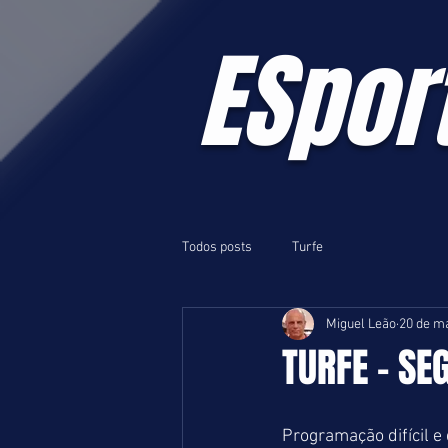
ESpor
Todos posts
Turfe
Miguel Leão
20 de ma
TURFE - SE
Programação difícil e