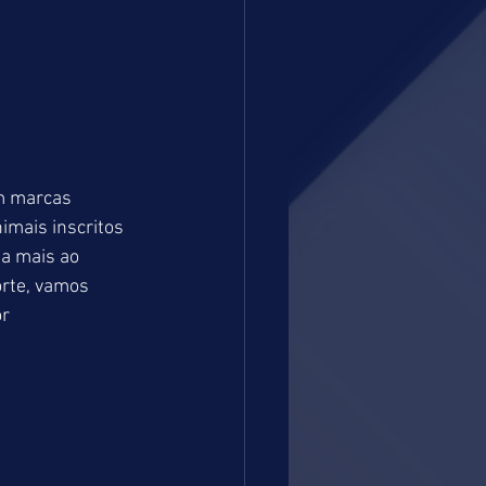
 marcas 
mais inscritos 
a mais ao 
orte, vamos 
r 