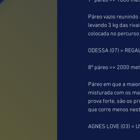
7º páreo => 1600 me
Páreo vazio reunindo
levando 3 kg das riv
colocada no percurso 
ODESSA (07) = REGAL
8º páreo => 2000 me
Páreo em que a maior
misturada com os ma
prova forte, são os 
que corre menos neste
AGNES LOVE (03) = U