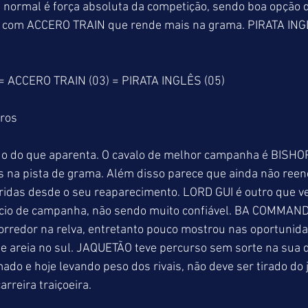
 normal é força absoluta da competição, sendo boa opção d
la com ACCERO TRAIN que rende mais na grama. PIRATA INGLÊ
= ACCERO TRAIN (03) = PIRATA INGLÊS (05)
tros
o do que aparenta. O cavalo de melhor campanha é BISHO
 na pista de grama. Além disso parece que ainda não reen
ridas desde o seu reaparecimento. LORD GUI é outro que v
ício de campanha, não sendo muito confiável. BA COMMAN
rredor na relva, entretanto pouco mostrou nas oportunida
e areia no sul. JAQUETÃO teve percurso sem sorte na sua d
do e hoje levando peso dos rivais, não deve ser tirado do 
rreira traiçoeira.