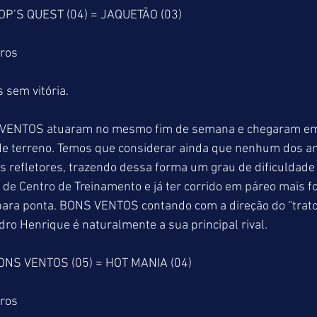
OP’S QUEST (04) = JAQUETÃO (03)
tros
 sem vitória.
VENTOS atuaram no mesmo fim de semana e chegaram em
de terreno. Temos que considerar ainda que nenhum dos ani
s refletores, trazendo dessa forma um grau de dificuldade 
r de Centro de Treinamento e já ter corrido em páreo mais f
ara ponta. BONS VENTOS contando com a direção do “trato
o Henrique é naturalmente a sua principal rival.
ONS VENTOS (05) = HOT MANIA (04)
tros