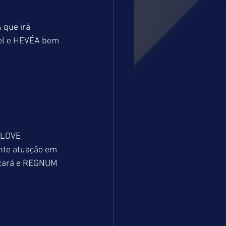
que irá 
vel e HEVÉA bem 
 LOVE 
nte atuação em 
ocará e REGNUM 