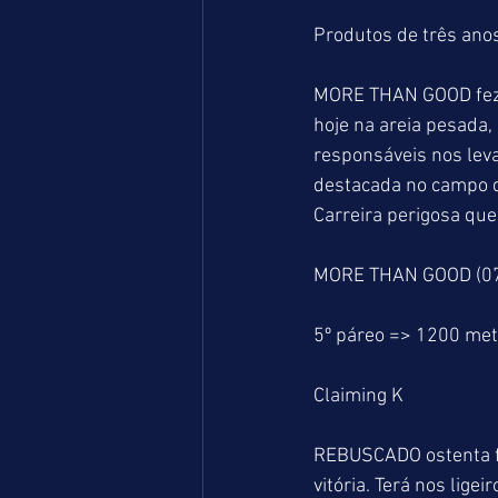
Produtos de três anos
MORE THAN GOOD fez f
hoje na areia pesada, 
responsáveis nos leva
destacada no campo da
Carreira perigosa qu
MORE THAN GOOD (07)
5º páreo => 1200 me
Claiming K
REBUSCADO ostenta fa
vitória. Terá nos lig