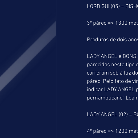
LORD GUI (05) = BISH
3º páreo => 1300 me
Produtos de dois anos
LADY ANGEL e BONS 
parecidas neste tipo 
correram sob à luz do
páreo. Pelo fato de vi
indicar LADY ANGEL p
pernambucano” Leandr
LADY ANGEL (02) = B
4º páreo => 1200 me