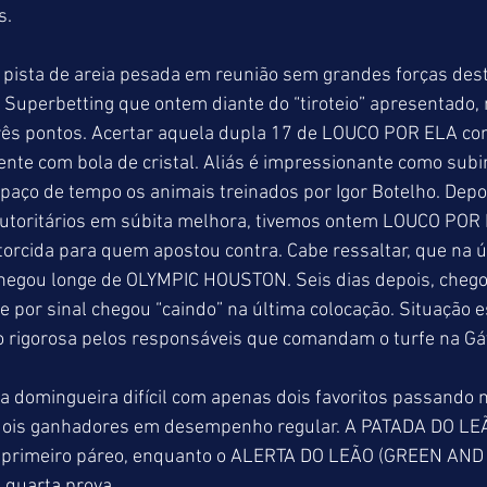
s.
 pista de areia pesada em reunião sem grandes forças dest
o Superbetting que ontem diante do “tiroteio” apresentado,
rês pontos. Acertar aquela dupla 17 de LOUCO POR ELA c
nte com bola de cristal. Aliás é impressionante como subi
paço de tempo os animais treinados por Igor Botelho. Dep
 autoritários em súbita melhora, tivemos ontem LOUCO PO
torcida para quem apostou contra. Cabe ressaltar, que na úl
egou longe de OLYMPIC HOUSTON. Seis dias depois, chegou
por sinal chegou “caindo” na última colocação. Situação 
rigorosa pelos responsáveis que comandam o turfe na Gáv
uma domingueira difícil com apenas dois favoritos passando n
is ganhadores em desempenho regular. A PATADA DO LE
o primeiro páreo, enquanto o ALERTA DO LEÃO (GREEN AND
a quarta prova.