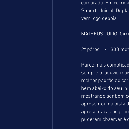
camarada. Em corrida
Supertri Inicial. Dup
vem logo depois.
MATHEUS JULIO (04) 
2º páreo => 1300 me
Páreo mais complicad
sempre produziu mais
melhor padrão de cor
bem abaixo do seu in
mostrando ser bom co
apresentou na pista d
apresentação no grama
puderam observar é ca