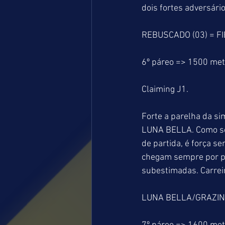
dois fortes adversário
REBUSCADO (03) = FI
6º páreo => 1500 me
Claiming J1.
Forte a parelha da si
LUNA BELLA. Como se
de partida, é força 
chegam sempre por pe
subestimadas. Carreir
LUNA BELLA/GRAZINA 