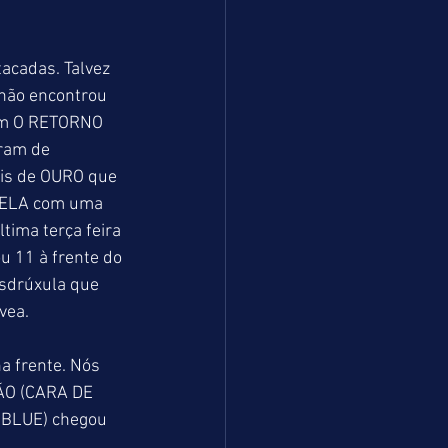
acadas. Talvez 
 não encontrou 
om O RETORNO 
ram de 
ois de OURO que 
R ELA com uma 
tima terça feira 
 11 à frente do 
esdrúxula que 
ea.   
a frente. Nós 
ÃO (CARA DE 
 BLUE) chegou 