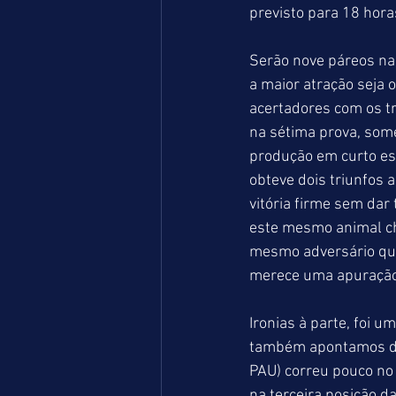
previsto para 18 hora
Serão nove páreos na
a maior atração seja 
acertadores com os t
na sétima prova, some
produção em curto es
obteve dois triunfos
vitória firme sem dar 
este mesmo animal ch
mesmo adversário que 
merece uma apuração 
Ironias à parte, foi 
também apontamos do
PAU) correu pouco n
na terceira posição d