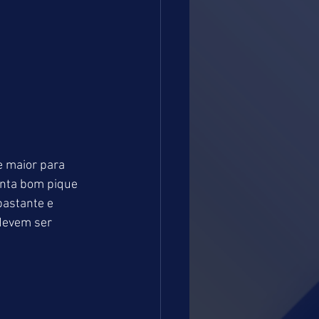
e maior para 
nta bom pique 
astante e 
devem ser 