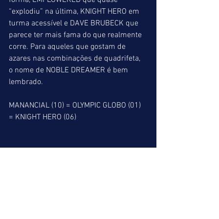
forma, EMPLOWERED que quase 
“explodiu” na última, KNIGHT HERO em 
turma acessível e DAVE BRUBECK que 
parece ter mais fama do que realmente 
corre. Para aqueles que gostam de 
azares nas combinações de quadrifeta, 
o nome de NOBLE DREAMER é bem 
lembrado.
MANANCIAL (10) = OLYMPIC GLOBO (01) 
= KNIGHT HERO (06)
INDICAÇÕES FINAIS
ACUMULADA DE VENCEDOR
3º => SOLEDADE (05)