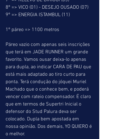
7º => RELEVO DE BIRIGUI (03)
8º => VICO (01) - DESEJO OUSADO (07)
9º => ENERGIA ISTAMBUL (11)
1º páreo => 1100 metros
Páreo vazio com apenas seis inscrições 
que terá em JADE RUNNER um grande 
favorito. Vamos ousar deixa-lo apenas 
para dupla, ao indicar CARA DE PAU que 
está mais adaptado ao tiro curto para 
ponta. Terá condução do jóquei Muriel 
Machado que o conhece bem, e poderá 
vencer com rateio compensador. É claro 
que em termos de Supertri Inicial o 
defensor do Stud Palura deva ser 
colocado. Dupla bem apostada em 
nossa opinião. Dos demais, YO QUIERO é 
o melhor.