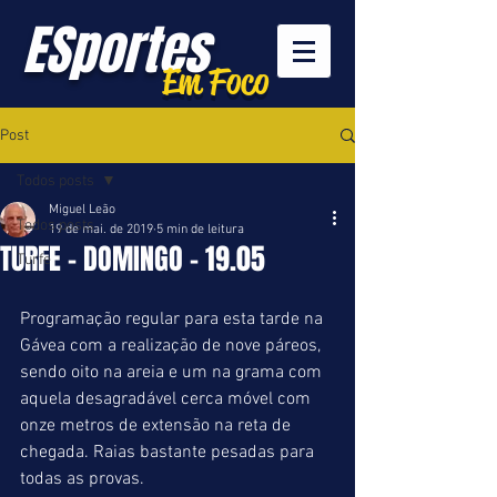
ESportes
Em Foco
Post
Todos posts
Miguel Leão
Todos posts
19 de mai. de 2019
5 min de leitura
TURFE - DOMINGO - 19.05
Turfe
Programação regular para esta tarde na 
Gávea com a realização de nove páreos, 
sendo oito na areia e um na grama com 
aquela desagradável cerca móvel com 
onze metros de extensão na reta de 
chegada. Raias bastante pesadas para 
todas as provas.