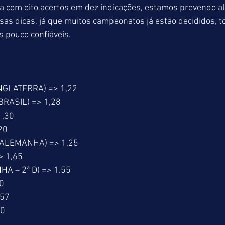
com oito acertos em dez indicações, estamos prevendo a
sas dicas, já que muitos campeonatos já estão decididos, 
s pouco confiáveis.
NGLATERRA) => 1,22
RASIL) => 1,28
1,30
20
ALEMANHA) => 1,25
> 1,65
 – 2ª D) => 1.55
0
,57
60