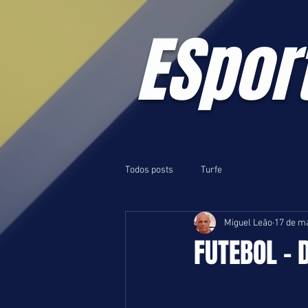
ESpor
Todos posts
Turfe
Miguel Leão
17 de ma
FUTEBOL - D