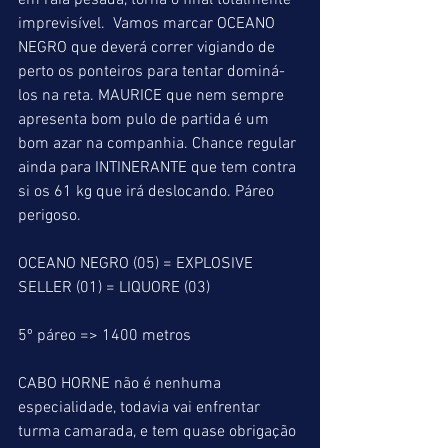
em raia pesada, torna o final totalmente 
imprevisível.  Vamos marcar OCEANO 
NEGRO que deverá correr vigiando de 
perto os ponteiros para tentar dominá-
los na reta. MAURICE que nem sempre 
apresenta bom pulo de partida é um 
bom azar na companhia. Chance regular 
ainda para INTINERANTE que tem contra 
si os 61 kg que irá deslocando. Páreo 
perigoso.
OCEANO NEGRO (05) = EXPLOSIVE 
SELLER (01) = LIQUORE (03)
5º páreo => 1400 metros
CABO HORNE não é nenhuma 
especialidade, todavia vai enfrentar 
turma camarada, e tem quase obrigação 