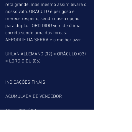
reta grande, mas mesmo assim levará o 
nosso voto. ORÁCULO é perigoso e 
merece respeito, sendo nossa opção 
para dupla. LORD DIDU vem de ótima 
corrida sendo uma das forças. . 
AFRODITE DA SERRA é o melhor azar.
UHLAN ALLEMAND (02) = ORÁCULO (03) 
= LORD DIDU (06)
INDICAÇÕES FINAIS
ACUMULADA DE VENCEDOR
1º => ZINS (02)
5º => CABO HORNE (04)
9º => UHLAN ALLEMAND (02)