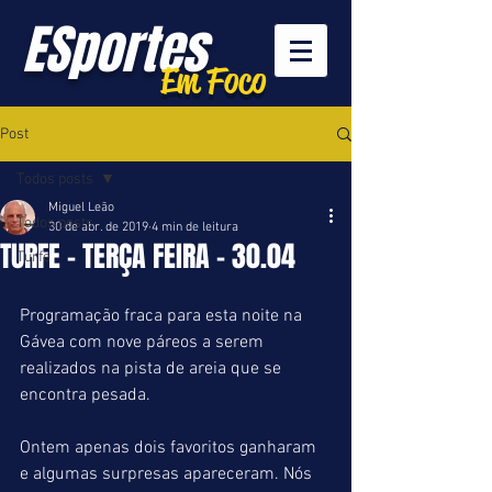
ESportes
Em Foco
Post
Todos posts
Miguel Leão
Todos posts
30 de abr. de 2019
4 min de leitura
TURFE - TERÇA FEIRA - 30.04
Turfe
Programação fraca para esta noite na 
Gávea com nove páreos a serem 
realizados na pista de areia que se 
encontra pesada.
Ontem apenas dois favoritos ganharam 
e algumas surpresas apareceram. Nós 