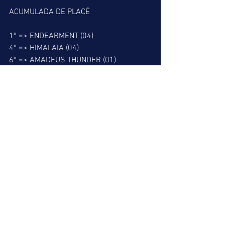
ACUMULADA DE PLACÉ
1º => ENDEARMENT (04)
4º => HIMALAIA (04)
6º => AMADEUS THUNDER (01)
7º => FALCONI (03)
9º => ALAYAN (02)
BARBADA DO LEÃO
7º => FALCONI (03)
MELHOR PLACÉ
1º => ENDEARMENT (04)
MELHOR DUPLA
7º => 38