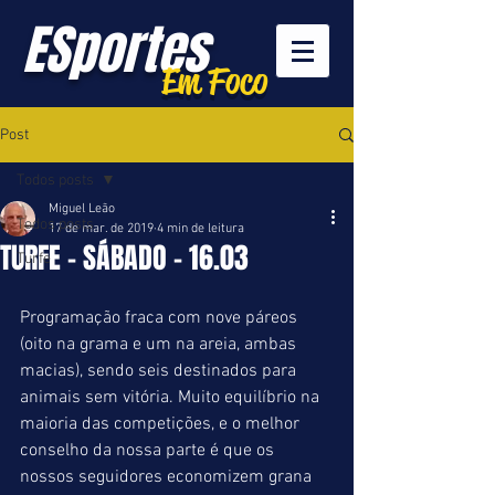
ESportes
Em Foco
Post
Todos posts
Miguel Leão
Todos posts
17 de mar. de 2019
4 min de leitura
TURFE - SÁBADO - 16.03
Turfe
Programação fraca com nove páreos 
(oito na grama e um na areia, ambas 
macias), sendo seis destinados para 
animais sem vitória. Muito equilíbrio na 
maioria das competições, e o melhor 
conselho da nossa parte é que os 
nossos seguidores economizem grana 