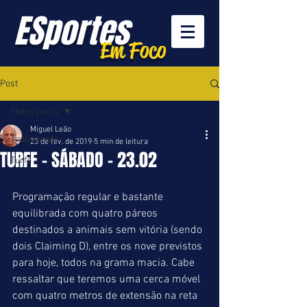
ESportes
Em Foco
Post
Todos posts
Miguel Leão
Todos posts
23 de fev. de 2019
5 min de leitura
TURFE - SÁBADO - 23.02
Turfe
Programação regular e bastante 
equilibrada com quatro páreos 
destinados a animais sem vitória (sendo 
dois Claiming D), entre os nove previstos 
para hoje, todos na grama macia. Cabe 
ressaltar que teremos uma cerca móvel 
com quatro metros de extensão na reta 