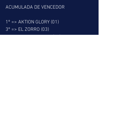
ACUMULADA DE VENCEDOR
1º => AKTION GLORY (01)
3º => EL ZORRO (03)
7º => HIGHER TALENT (02)
ACUMULADA DE PLACÉ
1º => AKTION GLORY (01)
3º => EL ZORRO (03)
6º => MADE IN CHINA (09)
7º => HIGHER TALENT (02)
8º => HEVEA (05)
BARBADA DO LEÃO
1ª => AKTION GLORY (01)
MELHOR PLACÉ