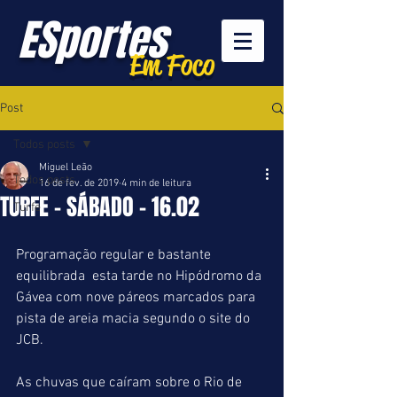
ESportes
Em Foco
Post
Todos posts
Miguel Leão
Todos posts
16 de fev. de 2019
4 min de leitura
TURFE - SÁBADO - 16.02
Turfe
Programação regular e bastante 
equilibrada  esta tarde no Hipódromo da 
Gávea com nove páreos marcados para 
pista de areia macia segundo o site do 
JCB.
As chuvas que caíram sobre o Rio de 