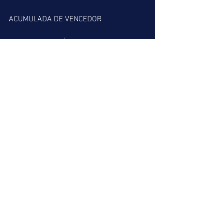
ACUMULADA DE VENCEDOR
2º => QUANTA FÉ (01)
4º => NEW BEGIN (07)
7º => IMPERADOR ACTEON (08)
ACUMULADA DE PLACÉ
2º => QUANTA FÉ (01)
3º => LION KING (04)
4º => NEW BEGIN (07)
7º => IMPERADOR ACTEON (08)
BARBADA DO LEÃO
4º => NEW BEGIN (07)
MELHOR PLACÉ