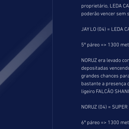
proprietário, LEDA C
poderão vencer sem s
JAY LO (04) = LEDA C
5º páreo => 1300 me
NORUZ era levado com
depositadas vencendo
grandes chances para
bastante a presença 
ligeiro FALCÃO SHANG
NORUZ (04) = SUPER
6º páreo => 1300 me