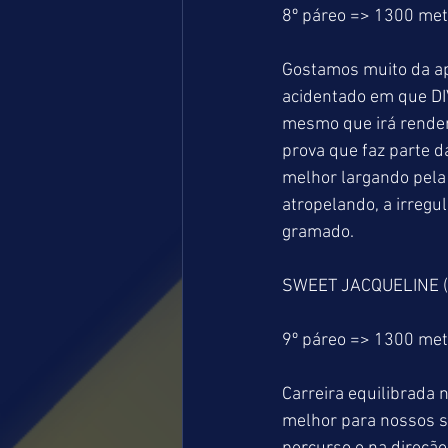
8º páreo => 1300 me
Gostamos muito da a
acidentado em que DI
mesmo que irá render
prova que faz parte d
melhor largando pela
atropelando, a irreg
gramado.
SWEET JACQUELINE (0
9º páreo => 1300 me
Carreira equilibrada 
melhor para nossos s