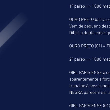
1º páreo => 1000 me
OURO PRETO basta conf
Vem de pequeno descan
Difícil a dupla entre 
OURO PRETO (01) = T
2º páreo => 1000 me
GIRL PARISIENSE é out
aparentemente a forç
trabalho à nossa ind
NEGRA parecem ser as
GIRL PARISIENSE (01