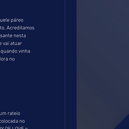
uele páreo 
to. Acreditamos 
sante nesta 
 vai atuar 
 quando vinha 
ora no 
um rateio 
olocada no 