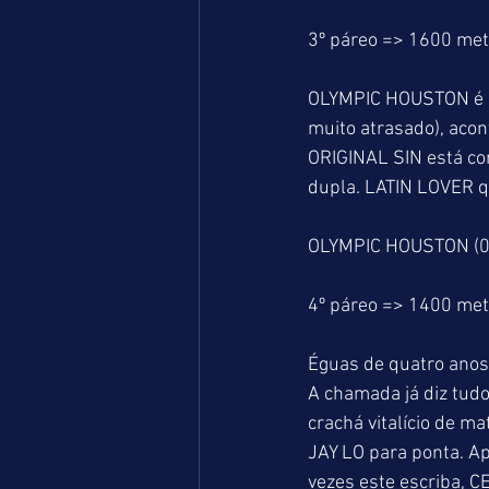
3º páreo => 1600 me
OLYMPIC HOUSTON é a f
muito atrasado), acon
ORIGINAL SIN está co
dupla. LATIN LOVER qu
OLYMPIC HOUSTON (04
4º páreo => 1400 me
Éguas de quatro anos 
A chamada já diz tud
crachá vitalício de m
JAY LO para ponta. Ap
vezes este escriba, 