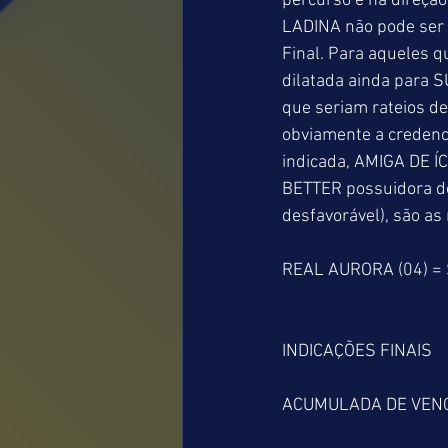
percurso e na direçã
LADINA não pode ser t
Final. Para aqueles q
dilatada ainda para 
que seriam rateios d
obviamente a credenc
indicada, AMIGA DE Í
BETTER possuidora do
desfavorável), são as
REAL AURORA (04) = 
INDICAÇÕES FINAIS
ACUMULADA DE VEN