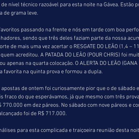
 de nível técnico razoável para esta noite na Gávea. Estão
a de grama leve.
favoritos passando na frente e nós em tarde com boa perf
hadores, sendo que três deles faziam parte da nossa acu
orte de mais uma vez acertar o RESGATE DO LEÃO (1,4 – 11,
 quem acreditou. A PATADA DO LEÃO (POUR CHRIS) foi muit
gou apenas na quarta colocação. O ALERTA DO LEÃO (GANA
 favorita na quinta prova e formou a dupla.
 apostas de ontem foi curiosamente pior que o de sábado 
is fraco do que esperávamos, já que mesmo com três provas
$ 770.000 em dez páreos. No sábado com nove páreos e c
lcançado foi de R$ 717.000.  
lises para esta complicada e traiçoeira reunião desta noit