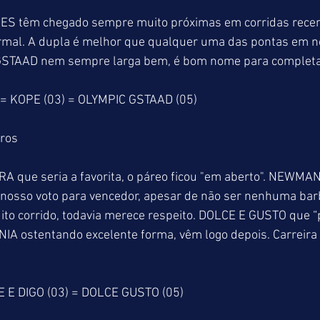
ES têm chegado sempre muito próximas em corridas recen
ormal. A dupla é melhor que qualquer uma das pontas em no
STAAD nem sempre larga bem, é bom nome para completar 
 = KOPE (03) = OLYMPIC GSTAAD (05)
tros
RA que seria a favorita, o páreo ficou "em aberto". NEWMA
 o nosso voto para vencedor, apesar de não ser nenhuma bar
to corrido, todavia merece respeito. DOLCE E GUSTO que “p
IA ostentando excelente forma, vêm logo depois. Carreira 
 E DIGO (03) = DOLCE GUSTO (05)