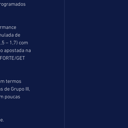
 programados 
ormance 
mulada de 
5 – 1,7) com 
o apostada na 
 FORTE/GET 
em termos 
 de Grupo III, 
om poucas 
e.