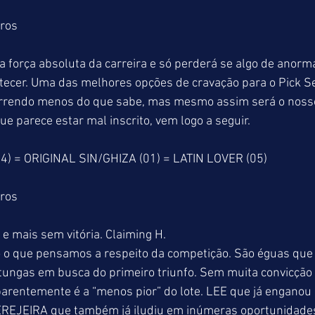
tros
orça absoluta da carreira e só perderá se algo de anormal
tecer. Uma das melhores opções de cravação para o Pick Se
rrendo menos do que sabe, mas mesmo assim será o nosso
e parece estar mal inscrito, vem logo a seguir.
) = ORIGINAL SIN/GHIZA (01) = LATIN LOVER (05)
tros
e mais sem vitória. Claiming H.
o o que pensamos a respeito da competição. São éguas qu
atungas em busca do primeiro triunfo. Sem muita convicção
arentemente é a “menos pior” do lote. LEE que já enganou 
CEREJEIRA que também já iludiu em inúmeras oportunidades