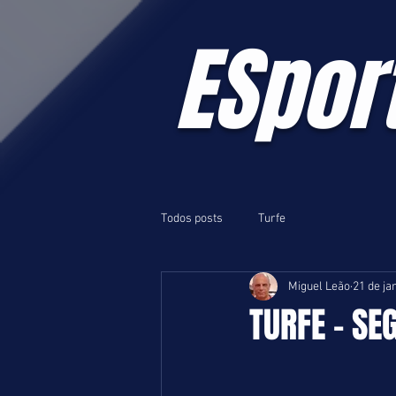
ESpor
Todos posts
Turfe
Miguel Leão
21 de ja
TURFE - SE