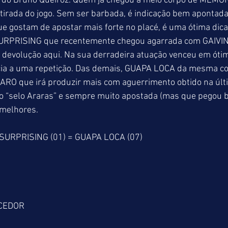
o do Bruno Queiroz. Quem já chegou a meio corpo de MEMO
irada do jogo. Sem ser barbada, é indicação bem apontada
ue gostam de apostar mais forte no placé, é uma ótima dica
SURPRISING que recentemente chegou agarrada com GAIVIN
e devolução aqui. Na sua derradeira atuação venceu em óti
ia a uma repetição. Das demais, GUAPA LOCA da mesma co
CARO que irá produzir mais com aguerrimento obtido na últ
 “selo Araras” e sempre muito apostada (mas que pegou b
 melhores.
SURPRISING (01) = GUAPA LOCA (07)
CEDOR