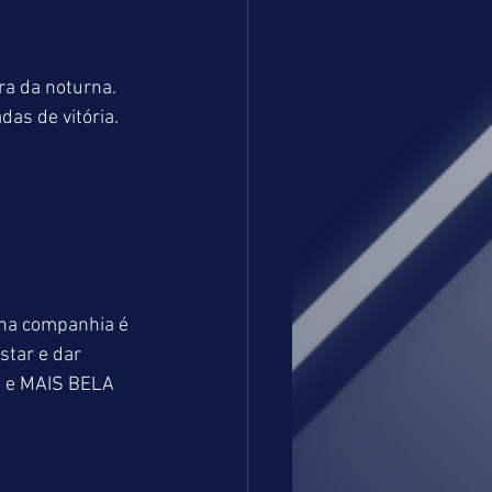
a da noturna. 
as de vitória. 
 na companhia é 
tar e dar 
s e MAIS BELA 