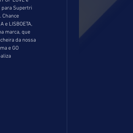
RY OF LOVE e 
 para Supertri 
. Chance 
A e LISBOETA, 
ma marca, que 
cheira da nossa 
ima e GO 
aliza 