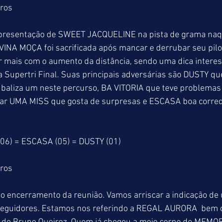
tros
presentação de SWEET JACQUELINE na pista de grama naq
VINA MOÇA foi sacrificada após mancar e derrubar seu pilo
 mais com o aumento da distância, sendo uma dica interes
a Supertri Final. Suas principais adversárias são DUSTY que
 baliza um neste percurso, BA VITORIA que teve problemas
ular UMA MISS que gosta de surpresas e ESCASA boa corred
6) = ESCASA (05) = DUSTY (01)
tros
no encerramento da reunião. Vamos arriscar a indicação de 
eguidores. Estamos nos referindo a REGAL AURORA  bem c