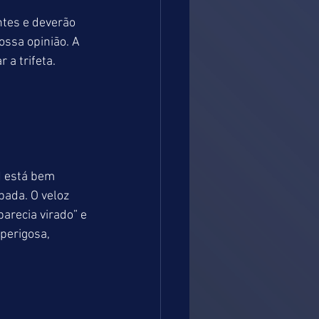
tes e deverão 
ssa opinião. A 
a trifeta.
N está bem 
bada. O veloz 
arecia virado” e 
perigosa, 