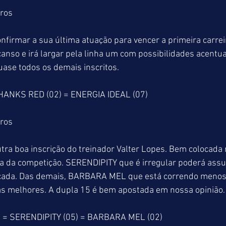
tros
irmar a sua última atuação para vencer a primeira carreir
so e irá largar pela linha um com possibilidades acentuad
quase todos os demais inscritos.
HANKS RED (02) = ENERGIA IDEAL (07)
tros
ra boa inscrição do treinador Valter Lopes. Bem colocada
a da competição. SERENDIPITY que é irregular poderá assus
icada. Das demais, BARBARA MEL que está correndo meno
 melhores. A dupla 15 é bem apostada em nossa opinião.
) = SERENDIPITY (05) = BARBARA MEL (02)