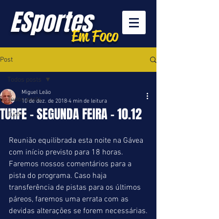
ESportes
Em Foco
Post
Todos posts
Miguel Leão
Todos posts
10 de dez. de 2018
4 min de leitura
TURFE - SEGUNDA FEIRA - 10.12
Turfe
Reunião equilibrada esta noite na Gávea 
com início previsto para 18 horas. 
Faremos nossos comentários para a 
pista do programa. Caso haja 
transferência de pistas para os últimos 
páreos, faremos uma errata com as 
devidas alterações se forem necessárias.