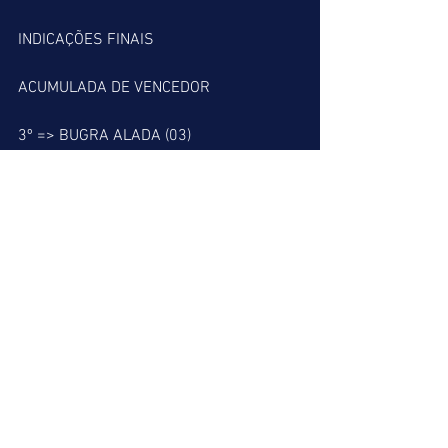
INDICAÇÕES FINAIS
ACUMULADA DE VENCEDOR
3º => BUGRA ALADA (03)
6º => RED SQUARED (07)
7º => DEPOIS DO AMOR/FRIENDLY’S (01)
ACUMULADA DE PLACÉ
2º => ULTRA VELOZ (03)
3º => BUGRA ALADA (03)
6º => RED SQUARED (07)
7º => DEPOIS DO AMOR/FRIENDLY’S (01)
9º => VERSO E PROSA (13)
BARBADA DO LEÃO