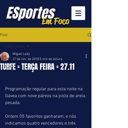
ESportes
Em Foco
Post
Todos posts
Miguel Leão
Todos posts
27 de nov. de 2018
5 min de leitura
TURFE = TERÇA FEIRA = 27.11
Turfe
Programação regular para esta noite na 
Gávea com nove páreos na pista de areia 
pesada.
Ontem 05 favoritos ganharam, e nós 
indicamos quatro vencedores e três 