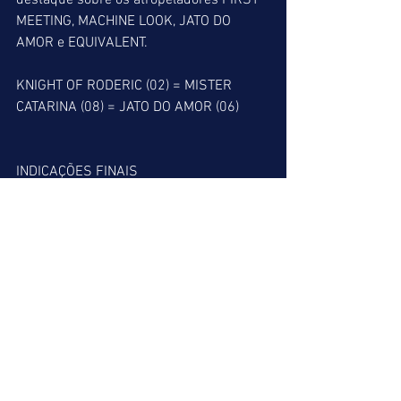
destaque sobre os atropeladores FIRST 
MEETING, MACHINE LOOK, JATO DO 
AMOR e EQUIVALENT.
KNIGHT OF RODERIC (02) = MISTER 
CATARINA (08) = JATO DO AMOR (06)
INDICAÇÕES FINAIS
ACUMULADA DE VENCEDOR
5º => FOR FINISH (05)
7º => COY LOVE (07)
8º => JANE FONDA (06)
ACUMULADA DE PLACÉ
3º => JOE ANDRETTI (04)