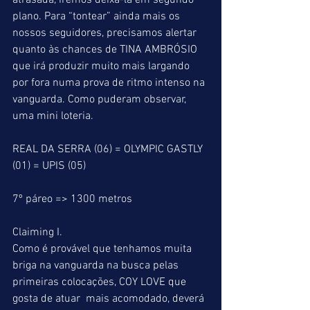
atrasada, iremos deixá-la em segundo 
plano. Para “tontear” ainda mais os 
nossos seguidores, precisamos alertar 
quanto às chances de TINA AMBRÓSIO 
que irá produzir muito mais largando 
por fora numa prova de ritmo intenso na 
vanguarda. Como puderam observar, 
uma mini loteria.
REAL DA SERRA (06) = OLYMPIC GASTLY 
(01) = UPIS (05)
7º páreo => 1300 metros
Claiming I.
Como é provável que tenhamos muita 
briga na vanguarda na busca pelas 
primeiras colocações, COY LOVE que 
gosta de atuar  mais acomodado, deverá 