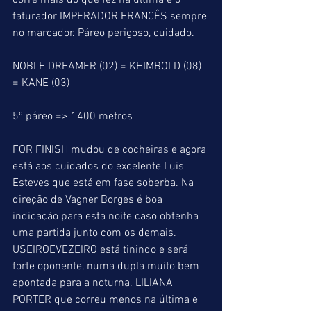
corre mais do que fez na última e o 
faturador IMPERADOR FRANCÊS sempre 
no marcador. Páreo perigoso, cuidado.
NOBLE DREAMER (02) = KHIMBOLD (08) 
= KANE (03)
5º páreo => 1400 metros
FOR FINISH mudou de cocheiras e agora 
está aos cuidados do excelente Luis 
Esteves que está em fase soberba. Na 
direção de Vagner Borges é boa 
indicação para esta noite caso obtenha 
uma partida junto com os demais. 
USEIROEVEZEIRO está tinindo e será 
forte oponente, numa dupla muito bem 
apontada para a noturna. LILIANA 
PORTER que correu menos na última e 