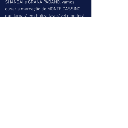
SHANGAI e GRANA PADANO, vamos 
ousar a marcação de MONTE CASSINO 
que largará em baliza favorável e poderá 
atropelar no final. É placé bem apostado, 
já que a pedra deverá ser bem 
equilibrada.
MONTE CASSINO (04) = OLYMPIC 
ICECREAM (05) = HERDADE (08)
INDICAÇÕES FINAIS
ACUMULADA DE VENCEDOR
3º => HERACLIAS (08)
5º => MADE IN CHINA (05)
6º => GHOUL (01)