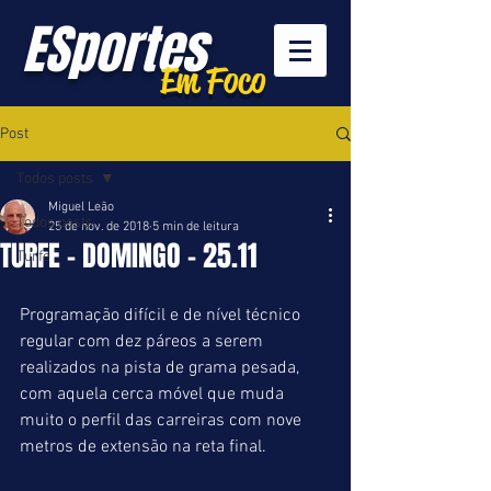
ESportes
Em Foco
Post
Todos posts
Miguel Leão
Todos posts
25 de nov. de 2018
5 min de leitura
TURFE - DOMINGO - 25.11
Turfe
Programação difícil e de nível técnico 
regular com dez páreos a serem 
realizados na pista de grama pesada, 
com aquela cerca móvel que muda 
muito o perfil das carreiras com nove 
metros de extensão na reta final.