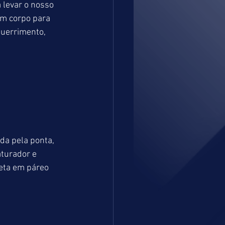
 levar o nosso 
um corpo para 
guerrimento, 
a pela ponta, 
turador e 
feta em páreo 