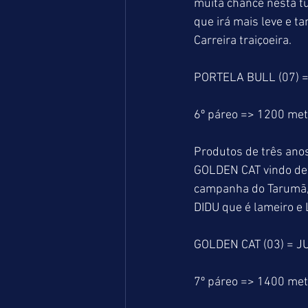
muita chance nesta t
que irá mais leve e
Carreira traiçoeira.
PORTELA BULL (07) =
6º páreo => 1200 me
Produtos de três anos
GOLDEN CAT vindo de 
campanha do Tarumã,
DIDU que é lameiro e
GOLDEN CAT (03) = J
7º páreo => 1400 me