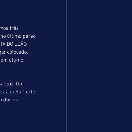
mos três 
no último páreo 
ERTA DO LEÃO 
ar colocado. 
em último, 
páreos. Um 
z aquela “forte 
m dúvida 