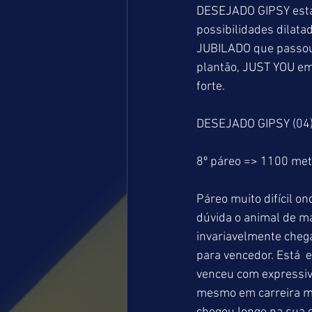
DESEJADO GIPSY está 
possibilidades dilatad
JUBILADO que passou 
plantão, JUST YOU em
forte.
DESEJADO GIPSY (04)
8º páreo => 1100 me
Páreo muito difícil o
dúvida o animal de mai
invariavelmente cheg
para vencedor. Está 
venceu com expressiva
mesmo em carreira mi