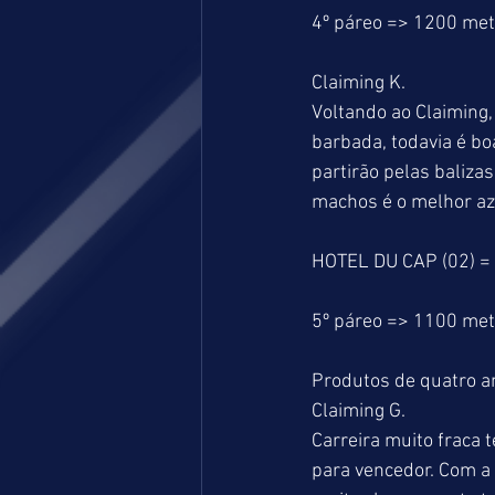
4º páreo => 1200 me
Claiming K.
Voltando ao Claiming
barbada, todavia é b
partirão pelas baliz
machos é o melhor az
HOTEL DU CAP (02) =
5º páreo => 1100 me
Produtos de quatro an
Claiming G.
Carreira muito fraca
para vencedor. Com a 