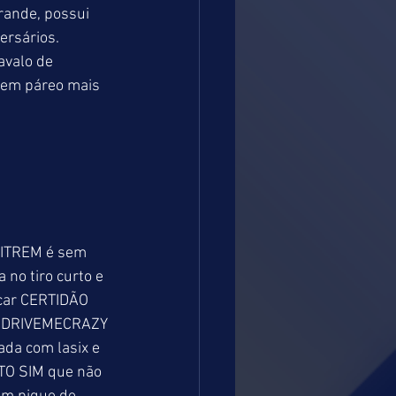
ande, possui 
ersários. 
valo de 
 em páreo mais 
 BITREM é sem 
 no tiro curto e 
car CERTIDÃO 
YOUDRIVEMECRAZY 
da com lasix e 
TO SIM que não 