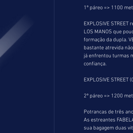
1º páreo => 1100 me
EXPLOSIVE STREET ren
LOS MANOS que pouco 
formação da dupla. 
bastante atrevida nã
já enfrentou turmas m
confiança.
EXPLOSIVE STREET (
2º páreo => 1200 me
Potrancas de três an
As estreantes FABELA
sua bagagem duas vitó