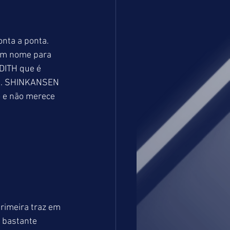
nta a ponta. 
om nome para 
ITH que é 
la. SHINKANSEN 
o e não merece 
rimeira traz em 
 bastante 