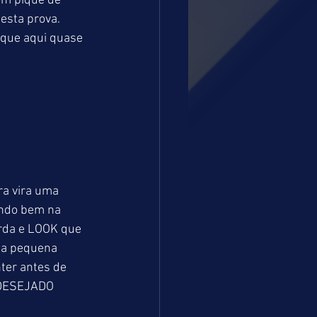
om pique de 
sta prova. 
 que aqui quase 
a vira uma 
endo bem na 
rda e LOOK que 
ma pequena 
ter antes de 
 DESEJADO 