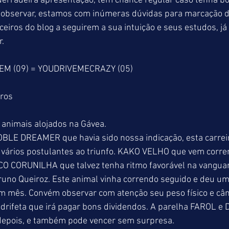
derradeira apresentação, tem chance regular caso tenha b
observar, estamos com inúmeras dúvidas para marcação de
iros do blog a seguirem a sua intuição e seus estudos, já
r.
REM (09) = YOUDRIVEMECRAZY (05)
tros
 animais alojados na Gávea.
BLE DREAMER que havia sido nossa indicação, esta carreir
 vários postulantes ao triunfo. KAKO VELHO que vem corr
ECO CORUNILHA que talvez tenha ritmo favorável na vangua
Bruno Queiroz. Este animal vinha correndo seguido e deu u
m mês. Convém observar com atenção seu peso físico e cân
drifeta que irá pagar bons dividendos. A parelha FAROL e
epois, e também pode vencer sem surpresa. 