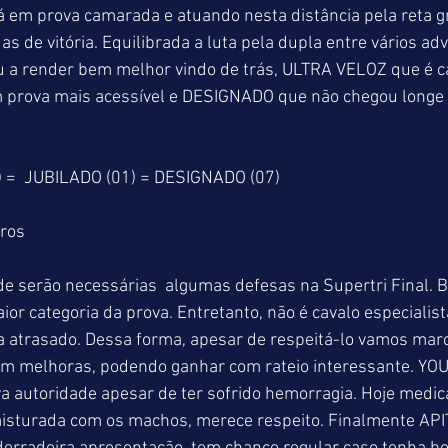
em prova camarada e atuando nesta distância pela reta gr
as de vitória. Equilibrada a luta pela dupla entre vários adv
a render bem melhor vindo de trás, ULTRA VELOZ que é ca
 prova mais acessível e DESIGNADO que não chegou longe
 =  JUBILADO (01) = DESIGNADO (07)
tros
nde serão necessárias  algumas defesas na Supertri Final.
or categoria da prova. Entretanto, não é cavalo especialista
a atrasado. Dessa forma, apesar de respeitá-lo vamos mar
 em melhoras, podendo ganhar com rateio interessante. 
 autoridade apesar de ter sofrido hemorragia. Hoje medica
sturada com os machos, merece respeito. Finalmente API