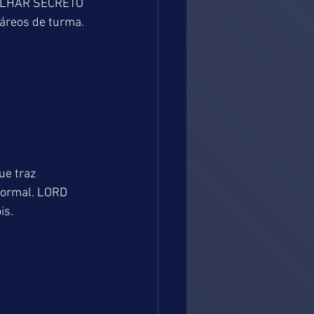
e OLHAR SECRETO 
reos de turma. 
e traz 
normal. LORD 
is.