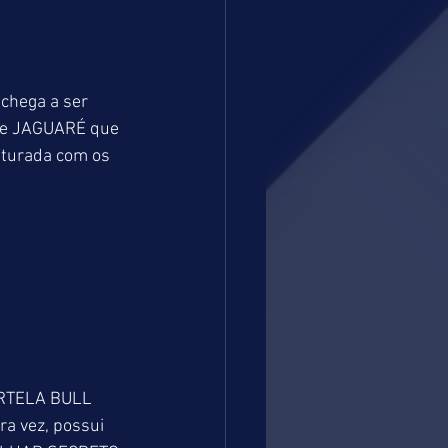
chega a ser 
O e JAGUARÉ que 
sturada com os 
ORTELA BULL 
a vez, possui 