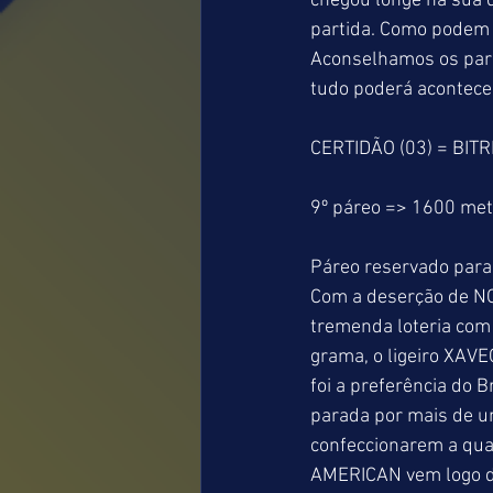
chegou longe na sua 
partida. Como podem 
Aconselhamos os parce
tudo poderá acontece
CERTIDÃO (03) = BIT
9º páreo => 1600 me
Páreo reservado para
Com a deserção de NO
tremenda loteria com
grama, o ligeiro XAV
foi a preferência do 
parada por mais de u
confeccionarem a qua
AMERICAN vem logo d