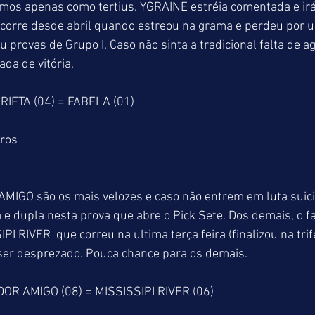
mos apenas como tertius. YGRAINE estréia comentada e irá
 corre desde abril quando estreou na grama e perdeu por 
 provas de Grupo I. Caso não sinta a tradicional falta de a
da de vitória.
RIETA (04) = FABELA (01)
tros
IGO são os mais velozes e caso não entrem em luta suicid
e dupla nesta prova que abre o Pick Sete. Dos demais, o fa
PI RIVER  que correu na ultima terça feira (finalizou na tri
 ser desprezado. Pouca chance para os demais.
OR AMIGO (08) = MISSISSIPI RIVER (06)