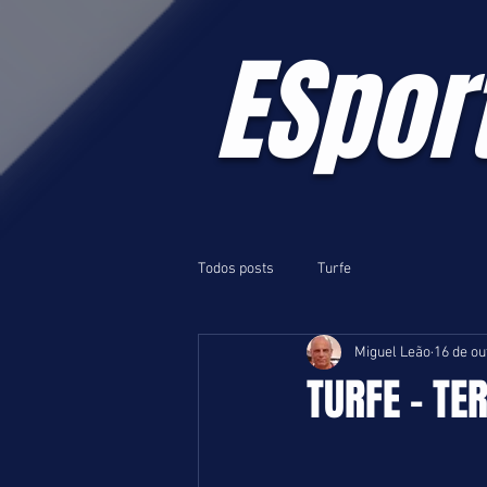
ESpor
Todos posts
Turfe
Miguel Leão
16 de ou
TURFE - TER