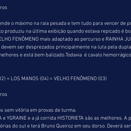
tros
de o máximo na raia pesada e tem tudo para vencer de po
produziu na última exibição quando estava repicado é b
VELHO FENÔMENO mais adaptado ao percurso e RAINHA JUD
o devem ser desprezados principalmente na luta pela dup
elhores e está bem balizado.Todavia  é cavalo hemorrágic
02) = LOS MANOS (04) = VELHO FENÔMENO (03)
tros
os sem vitória em provas de turma.
 e YGRAINE e a já corrida HISTORIETA são as melhores. A p
rias do sul e terá Bruno Queiroz em seu dorso. Deverá ser