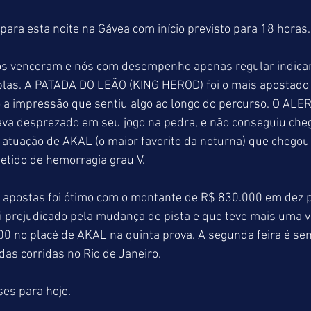
ara esta noite na Gávea com início previsto para 18 horas.
os venceram e nós com desempenho apenas regular indica
plas. A PATADA DO LEÃO (KING HEROD) foi o mais apostado 
o a impressão que sentiu algo ao longo do percurso. O AL
a desprezado em seu jogo na pedra, e não conseguiu cheg
atuação de AKAL (o maior favorito da noturna) que chegou 
etido de hemorragia grau V.
 apostas foi ótimo com o montante de R$ 830.000 em dez 
 prejudicado pela mudança de pista e que teve mais uma ve
00 no placé de AKAL na quinta prova. A segunda feira é se
das corridas no Rio de Janeiro.
es para hoje.