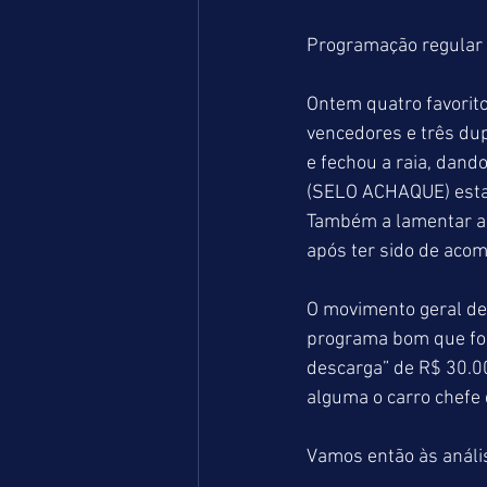
Programação regular p
Ontem quatro favorit
vencedores e três du
e fechou a raia, dand
(SELO ACHAQUE) estav
Também a lamentar a 
após ter sido de acom
O movimento geral de
programa bom que foi
descarga” de R$ 30.0
alguma o carro chefe 
Vamos então às anális