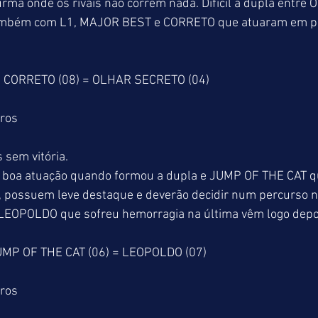
urma onde os rivais não correm nada. Difícil a dupla entr
 também com L1, MAJOR BEST e CORRETO que atuaram em pá
 CORRETO (08) = OLHAR SECRETO (04)
tros
 sem vitória.
boa atuação quando formou a dupla e JUMP OF THE CAT qu
 possuem leve destaque e deverão decidir num percurso 
 LEOPOLDO que sofreu hemorragia na última vêm logo depo
UMP OF THE CAT (06) = LEOPOLDO (07)
tros