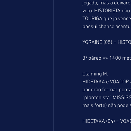
jogada, mas a deixare
voto. HISTORIETA não
TOURIGA que já venceu
possui chance acentua
YGRAINE (05) = HISTO
3º páreo => 1400 me
Claiming M.
HIDETAKA e VOADOR AM
poderão formar ponta 
“plantonista” MISSISSI
mais forte) não pode
HIDETAKA (04) = VOAD