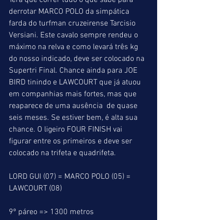
Terá que correr tudo o que sabe para 
derrotar MARCO POLO da simpática 
farda do turfman cruzeirense Tarcisio 
Versiani. Este cavalo sempre rendeu o 
máximo na relva e como levará três kg 
do nosso indicado, deve ser colocado na 
Supertri Final. Chance ainda para JOE 
BIRD tinindo e LAWCOURT que já atuou 
em companhias mais fortes, mas que 
reaparece de uma ausência  de quase 
seis meses. Se estiver bem, é alta sua 
chance. O ligeiro FOUR FINISH vai 
figurar entre os primeiros e deve ser 
colocado na trifeta e quadrifeta.
LORD GUI (07) = MARCO POLO (05) = 
LAWCOURT (08)
9º páreo => 1300 metros