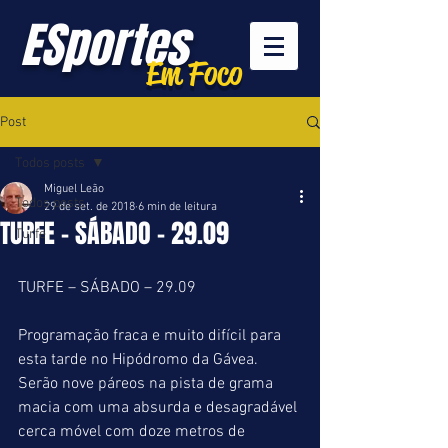
ESportes
Em Foco
Post
Todos posts
Miguel Leão
Todos posts
29 de set. de 2018
6 min de leitura
TURFE - SÁBADO - 29.09
Turfe
TURFE – SÁBADO – 29.09
Programação fraca e muito difícil para 
esta tarde no Hipódromo da Gávea. 
Serão nove páreos na pista de grama 
macia com uma absurda e desagradável 
cerca móvel com doze metros de 