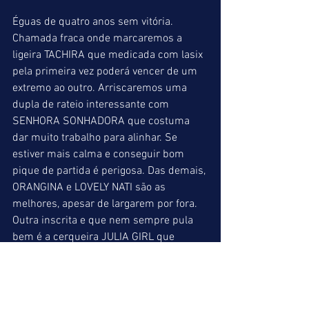
Éguas de quatro anos sem vitória.
Chamada fraca onde marcaremos a 
ligeira TACHIRA que medicada com lasix 
pela primeira vez poderá vencer de um 
extremo ao outro. Arriscaremos uma 
dupla de rateio interessante com 
SENHORA SONHADORA que costuma 
dar muito trabalho para alinhar. Se 
estiver mais calma e conseguir bom 
pique de partida é perigosa. Das demais, 
ORANGINA e LOVELY NATI são as 
melhores, apesar de largarem por fora. 
Outra inscrita e que nem sempre pula 
bem é a cerqueira JULIA GIRL que 
possui um variado repertório de 
truques. Uma quadrifeta com TACHIRA 
para ponta e as quatro supracitadas 
combinadas para as demais 