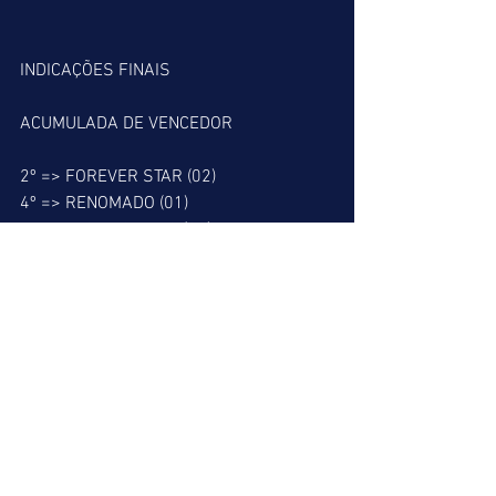
INDICAÇÕES FINAIS
ACUMULADA DE VENCEDOR
2º => FOREVER STAR (02)
4º => RENOMADO (01)
5º => JECA DO MATO (03)
ACUMULADA DE PLACÉ
2º => FOREVER STAR (02)
4º => RENOMADO (01)
5º => JECA DO MATO (03)
8º => ELEVAIVOLTAR (06)
BARBADA DO LEÃO