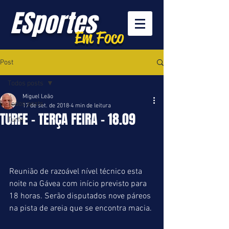
ESportes
Em Foco
Post
Todos posts
Miguel Leão
Todos posts
17 de set. de 2018
4 min de leitura
TURFE - TERÇA FEIRA - 18.09
Turfe
Reunião de razoável nível técnico esta 
noite na Gávea com início previsto para 
18 horas. Serão disputados nove páreos 
na pista de areia que se encontra macia.