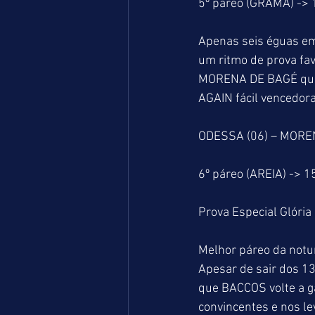
5º páreo (GRAMA) ->
Apenas seis éguas em
um ritmo de prova fav
MORENA DE BAGÉ que 
AGAIN fácil vencedor
ODESSA (06) – MORE
6º páreo (AREIA) -> 
Prova Especial Glóri
Melhor páreo da notu
Apesar de sair dos 13
que BACCOS volte a g
convincentes e nos le