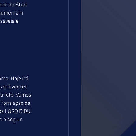
sor do Stud 
, aumentam 
sáveis e 
ma. Hoje irá 
everá vencer 
a foto. Vamos 
a formação da 
loz LORD DIDU 
 a seguir.