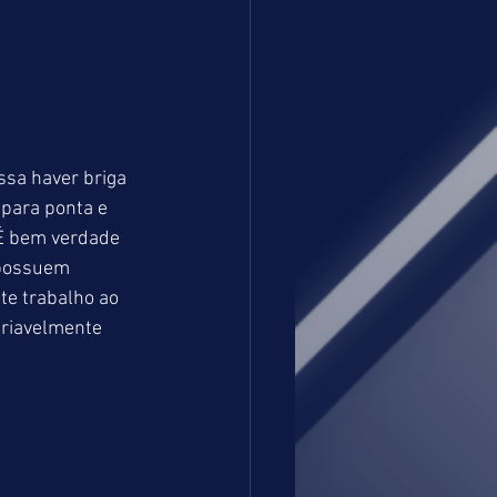
ssa haver briga 
para ponta e 
É bem verdade 
 possuem 
e trabalho ao 
ariavelmente 