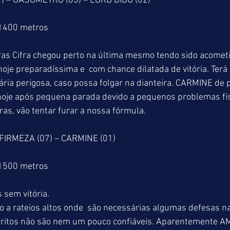
1) – GASÔMETRO (03) – LORD DIDU (02)
 1400 metros
s Cifra chegou perto na última mesmo tendo sido acometi
oje preparadíssima e  com chance dilatada de vitória. Terá 
ia perigosa, caso possa folgar na dianteira. CARMINE de 
 hoje após pequena parada devido a pequenos problemas fí
as, vão tentar furar a nossa fórmula.
 FIRMEZA (07) – CARMINE (01)
 1500 metros
 sem vitória.
to a rateios altos onde  são necessárias algumas defesas na
scritos não são nem um pouco confiáveis. Aparentemente 