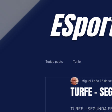
ESpor
Todos posts
Turfe
Miguel Leão
16 de se
TURFE - SE
TURFE – SEGUNDA FE