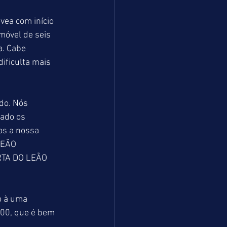
ea com início 
móvel de seis 
a. Cabe 
ificulta mais 
do. Nós 
ado os 
os a nossa 
LEÃO 
ERTA DO LEÃO 
o à uma 
00, que é bem 