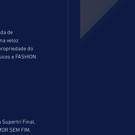
da de 
na veloz 
propriedade do 
sicos e FASHION 
 Supertri Final, 
AMOR SEM FIM, 