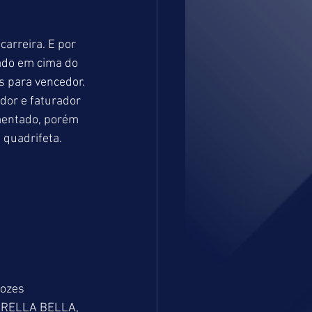
arreira. E por 
ado em cima do 
s para vencedor. 
dor e faturador 
entado, porém 
 quadrifeta.
ozes 
ARELLA BELLA, 