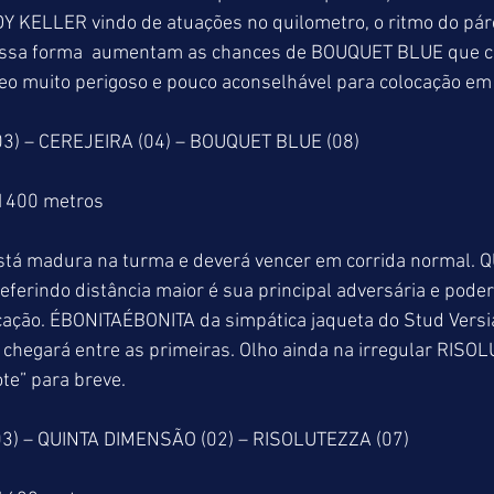
KELLER vindo de atuações no quilometro, o ritmo do pár
Dessa forma  aumentam as chances de BOUQUET BLUE que c
o muito perigoso e pouco aconselhável para colocação e
) – CEREJEIRA (04) – BOUQUET BLUE (08)
 1400 metros
á madura na turma e deverá vencer em corrida normal. Q
rindo distância maior é sua principal adversária e poder
cação. ÉBONITAÉBONITA da simpática jaqueta do Stud Versian
chegará entre as primeiras. Olho ainda na irregular RISO
te” para breve.
3) – QUINTA DIMENSÃO (02) – RISOLUTEZZA (07)