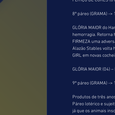
FEITIÇO DE CORES (0
8º páreo (GRAMA) ->
GLÓRIA MAIOR do Hara
hemorragia. Retorna h
FIRMEZA uma adversár
Alazão Stables volta
GIRL em novas cocheir
GLÓRIA MAIOR (04) –
9º páreo (GRAMA) ->
Produtos de três anos
Páreo lotérico e sujei
já que os animais in