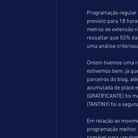
Programação regular e
previsto para 18 hora
metros de extensão na
ressaltar que 50% das
uma análise criterios
Ontem tivemos uma re
estivemos bem, já qu
parceiros do blog, a
acumulada de placé 
(GRATIFICANTE) foi m
(TANTINY) foi a segun
Em relação ao movime
programação melhor, 
razoável para um dom