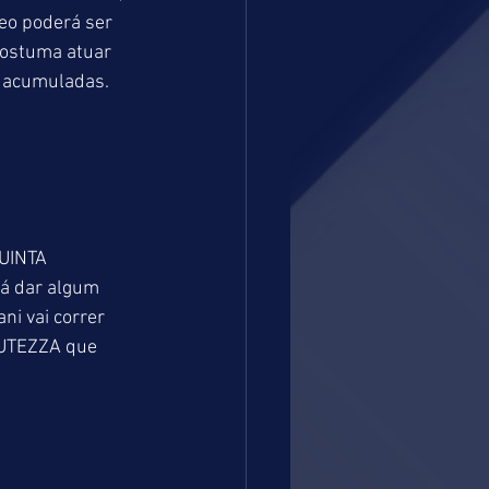
eo poderá ser 
ostuma atuar 
m acumuladas.
UINTA 
á dar algum 
i vai correr 
LUTEZZA que 