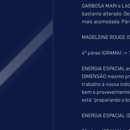
GARBOSA MARI e LADY 
bastante alterado. 
mais acomodada. Páre
MADELEINE ROUGE (03
4º páreo (GRAMA) ->
ENERGIA ESPACIAL est
DIMENSÃO mesmo prefe
trabalho à nossa indi
bem e provavelmente 
está “preparando o bo
ENERGIA ESPACIAL (0