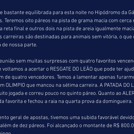
 bastante equilibrada para esta noite no Hipódromo da Gáv
s. Teremos oito páreos na pista de grama macia com cerca 
 reta final e outros dois na pista de areia igualmente maci
 carreiras são destinadas para animais sem vitória, o que d
a de nossa parte.
união sem muitas surpresas com quatro favoritos vencen
e voltamos a acertar o RESGATE DO LEÃO que pode ter ajud
lém de quatro vencedores. Temos a lamentar apenas furarm
em OLIMPIO que mancou na sétima carreira. A PATADA DO 
uito jogada e correu pouco no quinto páreo. Quanto ao AL
da favorita e fechou a raia na quarta prova da domingueira.
nto geral de apostas, tivemos uma subida favorável devid
além de dez páreos. Foi alcançado o montante de R$ 800.0
ingo.