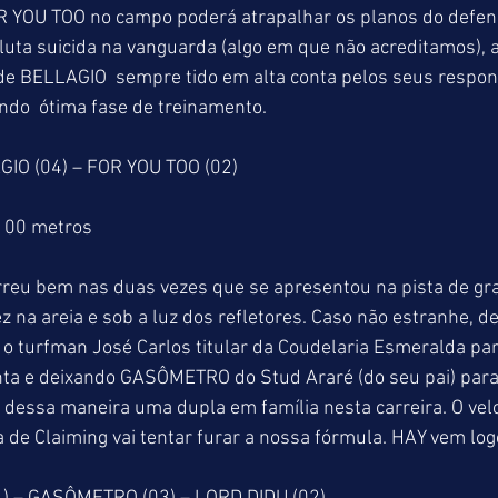
R YOU TOO no campo poderá atrapalhar os planos do defen
 luta suicida na vanguarda (algo em que não acreditamos)
de BELLAGIO  sempre tido em alta conta pelos seus respon
ndo  ótima fase de treinamento.
IO (04) – FOR YOU TOO (02)
1100 metros
reu bem nas duas vezes que se apresentou na pista de gra
z na areia e sob a luz dos refletores. Caso não estranhe, d
r o turfman José Carlos titular da Coudelaria Esmeralda par
onta e deixando GASÔMETRO do Stud Araré (do seu pai) par
 dessa maneira uma dupla em família nesta carreira. O ve
a de Claiming vai tentar furar a nossa fórmula. HAY vem logo