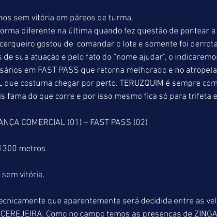
nos sem vitória em páreos de turma.
orma diferente na última quando fez questão de pontear a c
cerqueiro gostou de  comandar o lote e somente foi derrot
de sua atuação e pelo fato do “nome ajudar”, o indicaremo
rsários em FAST PASS que retorna melhorado e no atropela
ue costuma chegar por perto. TERUZQUIM é sempre com
fama do que corre e por isso mesmo fica só para trifeta e
LANÇA COMERCIAL (01) – FAST PASS (02)
 1300 metros
sem vitória.
tecnicamente que aparentemente será decidida entre as vel
CEREJEIRA. Como no campo temos as presenças de ZING