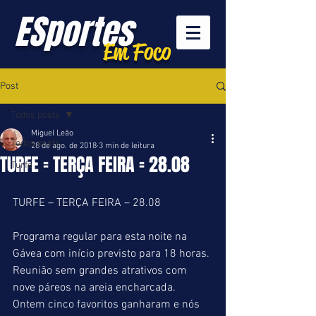
ESportes
Em Foco
Post
Todos posts
Miguel Leão
Todos posts
28 de ago. de 2018
3 min de leitura
TURFE = TERÇA FEIRA = 28.08
Turfe
TURFE – TERÇA FEIRA – 28.08
Programa regular para esta noite na 
Gávea com início previsto para 18 horas.
Reunião sem grandes atrativos com 
nove páreos na areia encharcada. 
Ontem cinco favoritos ganharam e nós 