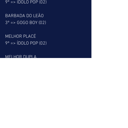
9º => ÍDOLO POP (02)
BARBADA DO LEÃO
3º => GOGO BOY (02)
MELHOR PLACÉ
9º => ÍDOLO POP (02)
MELHOR DUPLA
3º => 27
PATADA DO LEÃO
4º => KIM BOY (03)
ALERTA DO LEÃO
9º => LOOK (07)  
PÁREO MAIS DIFÍCIL
4º