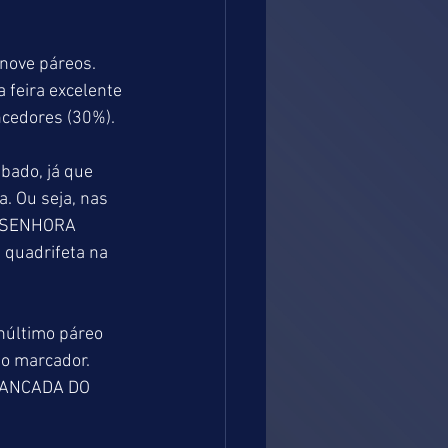
 nove páreos. 
feira excelente 
ncedores (30%).
bado, já que 
 Ou seja, nas 
. SENHORA 
quadrifeta na 
último páreo 
no marcador. 
 MANCADA DO 