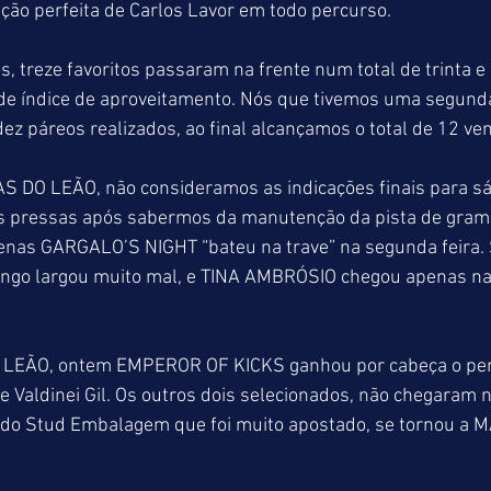
o perfeita de Carlos Lavor em todo percurso.
s, treze favoritos passaram na frente num total de trinta e
de índice de aproveitamento. Nós que tivemos uma segunda 
ez páreos realizados, ao final alcançamos o total de 12 ve
S DO LEÃO, não consideramos as indicações finais para sá
s pressas após sabermos da manutenção da pista de grama.
enas GARGALO’S NIGHT “bateu na trave” na segunda feira
o largou muito mal, e TINA AMBRÓSIO chegou apenas na 
 LEÃO, ontem EMPEROR OF KICKS ganhou por cabeça o pen
e Valdinei Gil. Os outros dois selecionados, não chegaram 
 do Stud Embalagem que foi muito apostado, se tornou a