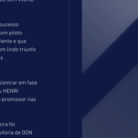
sucesso 
bom piloto 
iente e que 
m lindo triunfo 
s 
contrar em fase 
u HENRI 
 promissor nas 
ra foi 
vitória de DON 