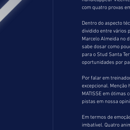
com quatro provas em
Dentro do aspecto té
dividido entre vários
Marcelo Almeida no do
sabe dosar como pouc
para o Stud Santa Ter
oportunidades por par
Por falar em treinado
excepcional. Menção 
MATISSE em ótimas co
pistas em nossa opini
Em termos de emoção, 
imbatível. Quatro ani