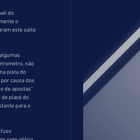
vel do 
mente o 
aram este salto 
 algumas 
etrometro, não 
a pista do 
por causa dos 
po de apostas” 
 de placé do 
stante para o 
nfuso 
s sem vitória, 