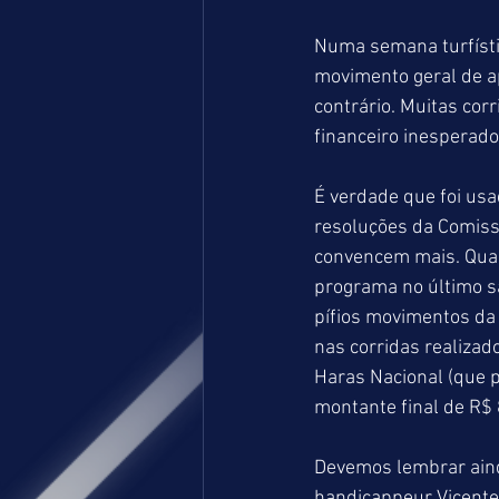
Numa semana turfísti
movimento geral de a
contrário. Muitas cor
financeiro inesperado
É verdade que foi us
resoluções da Comissã
convencem mais. Quas
programa no último s
pífios movimentos da 
nas corridas realizad
Haras Nacional (que p
montante final de R$
Devemos lembrar aind
handicappeur Vicente 