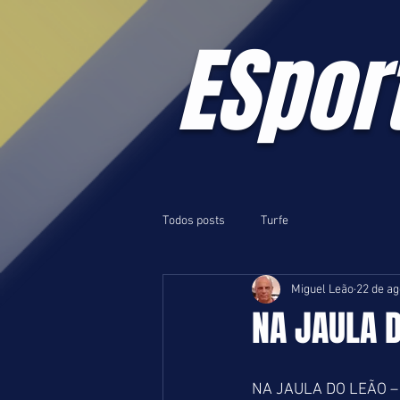
ESpor
Todos posts
Turfe
Miguel Leão
22 de ag
NA JAULA 
NA JAULA DO LEÃO –