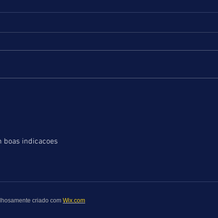
FUTEBOL = DICAS DE 08 a 09.08.26
TURFE
RJ
Tivemos um reaparecimento
apenas regular com acerto de seis
Progr
jogos entre os dez destacados.
maior
Vamos obter provavelmente
Hipód
melhor performance nesta
18 ho
oportunidade, apesar de os
na ar
principais campeonatos europeus
leves
pouca
m boas indicacoes 
hosamente criado com
Wix.com