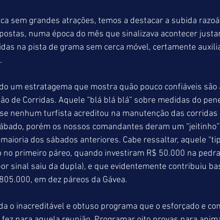
ca sem grandes atrações, temos a destacar a subida razoá
postas, numa época do mês que sinalizava acontecer justa
ridas na pista de grama sem cerca móvel, certamente auxili
.
ado um estratagema que mostra quão pouco confiáveis são
o de Corridas. Aquele “blá blá blá” sobre medidas do pen
e nenhum turfista acreditou na manutenção das corridas n
ábado, porém os nossos comandantes deram um “jeitinho” 
maioria dos sábados anteriores. Cabe ressaltar, aquele “ti
o no primeiro páreo, quando investiram R$ 50.000 na pedra
or sinal saiu da dupla), e que evidentemente contribuiu ba
 805.000, em dez páreos da Gávea.
a o inacreditável e obtuso programa que o esforçado e co
fez para aquela reunião. Programar oito provas para animai