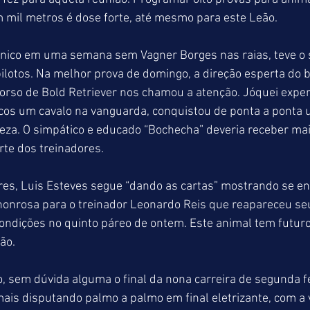
 mil metros é dose forte, até mesmo para este Leão.
cnico em uma semana sem Vagner Borges nas raias, teve o 
 pilotos. Na melhor prova de domingo, a direção esperta do 
rso de Bold Retriever nos chamou a atenção. Jóquei exper
os um cavalo na vanguarda, conquistou de ponta a ponta u
eza. O simpático e educado “Bochecha” deveria receber mai
te dos treinadores.
res, Luis Esteves segue “dando as cartas” mostrando se en
honrosa para o treinador Leonardo Reis que reapareceu se
ndições no quinto páreo de ontem. Este animal tem futuro
ão.
sem dúvida alguma o final da nona carreira de segunda fei
mais disputando palmo a palmo em final eletrizante, com a 