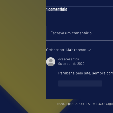
TURFE = DOMINGO = 09.08.26 = SP
1 comentário
Boa e equilibrada programação
marcada para o próximo domingo
no Hipódromo de Cidade Jardim.
Escreva um comentário
Com início previsto para 13 horas,
serão nove páreos na grama e um
na areia, ambas leves. Estamos
Ordenar por:
Mais recente
postando
ovascosantos
06 de set. de 2020
Parabens pelo site, sempre co
Curtir
Responder
© 2023 por ESPORTES EM FOCO. Orgul