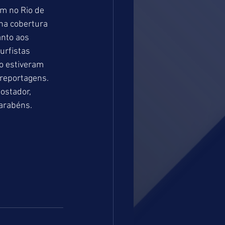
m no Rio de 
na cobertura 
nto aos 
urfistas 
o estiveram 
reportagens. 
ostador, 
arabéns.  