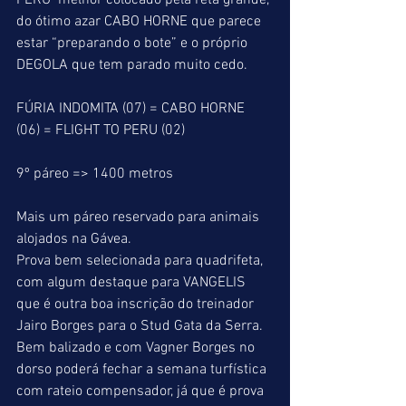
PERU  melhor colocado pela reta grande, 
do ótimo azar CABO HORNE que parece 
estar “preparando o bote” e o próprio 
DEGOLA que tem parado muito cedo.
FÚRIA INDOMITA (07) = CABO HORNE 
(06) = FLIGHT TO PERU (02)
9º páreo => 1400 metros
Mais um páreo reservado para animais 
alojados na Gávea.
Prova bem selecionada para quadrifeta, 
com algum destaque para VANGELIS 
que é outra boa inscrição do treinador 
Jairo Borges para o Stud Gata da Serra.  
Bem balizado e com Vagner Borges no 
dorso poderá fechar a semana turfística 
com rateio compensador, já que é prova 