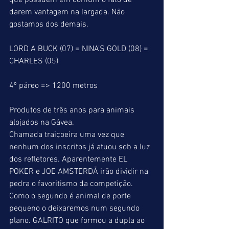
que possuem em comum o fato de 
darem vantagem na largada. Não 
gostamos dos demais.
LORD A BUCK (07) = NINA’S GOLD (08) = 
CHARLES (05)  
4º páreo => 1200 metros
Produtos de três anos para animais 
alojados na Gávea.
Chamada traiçoeira uma vez que 
nenhum dos inscritos já atuou sob a luz 
dos refletores. Aparentemente EL 
POKER e JOE AMSTERDÃ irão dividir na 
pedra o favoritismo da competição. 
Como o segundo é animal de porte 
pequeno o deixaremos num segundo 
plano. GALRITO que formou a dupla ao 