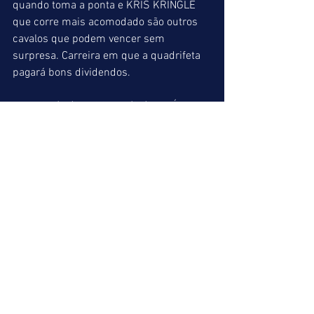
quando toma a ponta e KRIS KRINGLE 
que corre mais acomodado são outros 
cavalos que podem vencer sem 
surpresa. Carreira em que a quadrifeta 
pagará bons dividendos.
KIM BOY (07) = HOOPER (02) = PRÍNCIPE 
D’ANAFER (03)
INDICAÇÕES FINAIS
ACUMULADA DE VENCEDOR
1º => CANTOS Y CUENTOS (02)
2º => AMERICAN BULL (06)
8º => BIP BOP (01)
ACUMULADA DE PLACÉ