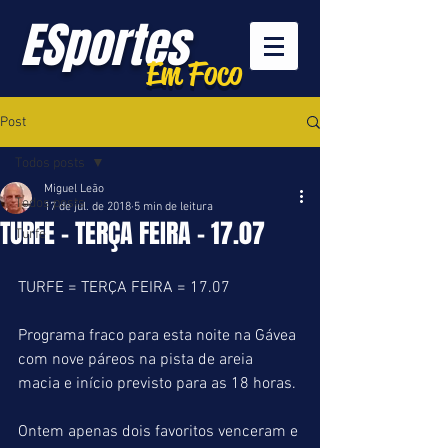
ESportes
Em Foco
Post
Todos posts
Miguel Leão
Todos posts
17 de jul. de 2018
5 min de leitura
TURFE - TERÇA FEIRA - 17.07
Turfe
TURFE = TERÇA FEIRA = 17.07
Programa fraco para esta noite na Gávea 
com nove páreos na pista de areia 
macia e início previsto para as 18 horas.
Ontem apenas dois favoritos venceram e 