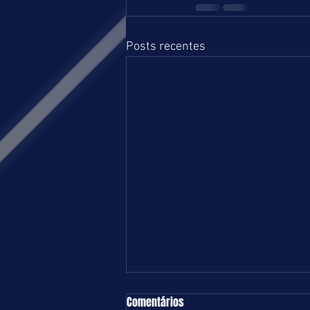
Posts recentes
TURFE = TERÇA-FEIRA = 04.08.26 =
Comentários