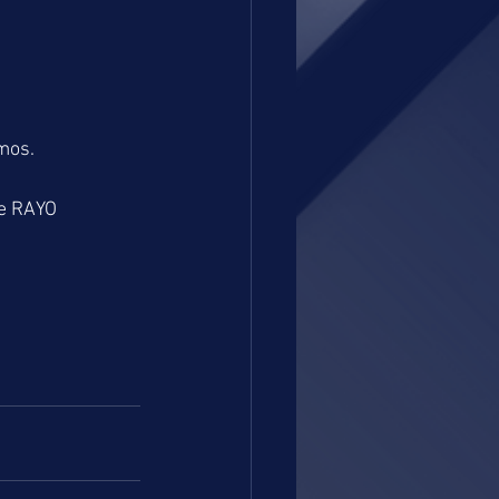
emos.
e RAYO 