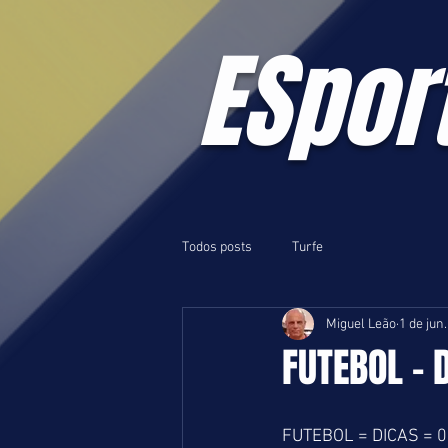
ESpor
Todos posts
Turfe
Miguel Leão
1 de jun
FUTEBOL - 
FUTEBOL = DICAS = 0