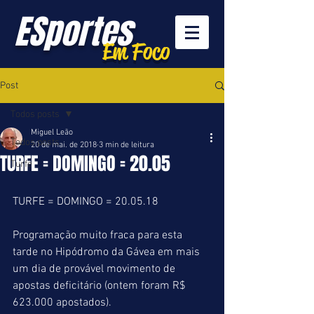
ESportes
Em Foco
Post
Todos posts
Miguel Leão
Todos posts
20 de mai. de 2018
3 min de leitura
TURFE = DOMINGO = 20.05
Turfe
TURFE = DOMINGO = 20.05.18
Programação muito fraca para esta 
tarde no Hipódromo da Gávea em mais 
um dia de provável movimento de 
apostas deficitário (ontem foram R$ 
623.000 apostados).