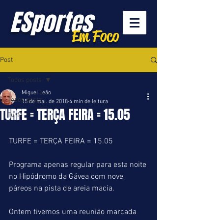
ESportes
Em Foco
Post
Todos posts
Miguel Leão
Todos posts
15 de mai. de 2018
4 min de leitura
TURFE = TERÇA FEIRA = 15.05
Turfe
TURFE = TERÇA FEIRA = 15.05
Programa apenas regular para esta noite 
no Hipódromo da Gávea com nove 
páreos na pista de areia macia.
Ontem tivemos uma reunião marcada 