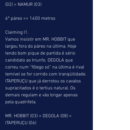
(02) = NAMUR (03)
6º páreo => 1400 metros
Claiming I1.
Vamos insistir em MR. HOBBIT que 
largou fora do páreo na última. Hoje 
tendo bom pique de partida é sério 
candidato ao triunfo. DEGOLA que 
correu num “fôlego só” na última é rival 
temível se for corrido com tranqüilidade. 
ITAPERUÇU que já derrotou os cavalos 
supracitados é o tertius natural. Os 
demais regulam e vão brigar apenas 
pela quadrifeta.
MR. HOBBIT (03) = DEGOLA (08) = 
ITAPERUÇU (06)