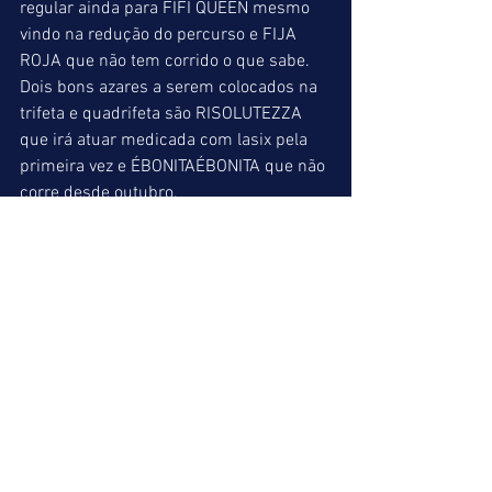
regular ainda para FIFI QUEEN mesmo 
vindo na redução do percurso e FIJA 
ROJA que não tem corrido o que sabe. 
Dois bons azares a serem colocados na 
trifeta e quadrifeta são RISOLUTEZZA 
que irá atuar medicada com lasix pela 
primeira vez e ÉBONITAÉBONITA que não 
corre desde outubro.
CARMINE (09) = ENERGIA ESPACIAL (04) 
= FIJA ROJA (10)
INDICAÇÕES FINAIS
ACUMULADA DE VENCEDOR
1º => DEAR FUJI (01)
5º => KARISCO (06)
7º => OLYMPIC GSTAAD (03)