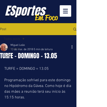
ESportes
Em Foco
Post
Todos posts
Miguel Leão
Todos posts
13 de mai. de 2018
5 min de leitura
TURFE - DOMINGO - 13.05
Turfe
TURFE = DOMINGO = 13.05
Programação sofrível para este domingo 
no Hipódromo da Gávea. Como hoje é dia 
das mães a reunião terá seu início às 
15:15 horas.