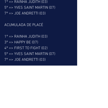
1º => RAINHA JUDITH (03)
5º => YVES SAINT MARTIN (07)
7º => JOE ANDRETTI (03)
ACUMULADA DE PLACÉ
1º => RAINHA JUDITH (03)
3º => HAPPY BE (07)
4º => FIRST TO FIGHT (02)
5º => YVES SAINT MARTIN (07)
7º => JOE ANDRETTI (03)
BARBADA DO LEÃO
7º => JOE ANDRETTI (03)
MELHOR PLACÉ
8º => HOTEL DU CAP (01)
MELHOR DUPLA