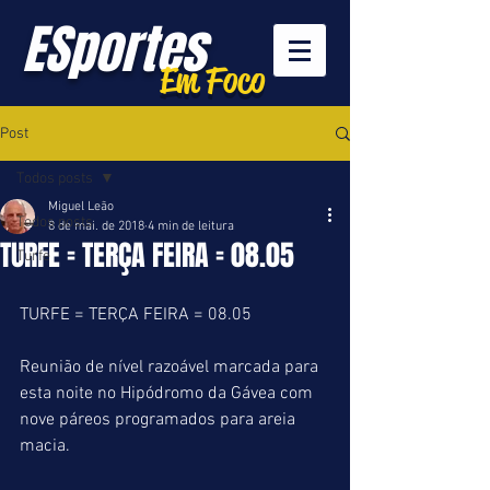
ESportes
Em Foco
Post
Todos posts
Miguel Leão
Todos posts
8 de mai. de 2018
4 min de leitura
TURFE = TERÇA FEIRA = 08.05
Turfe
TURFE = TERÇA FEIRA = 08.05
Reunião de nível razoável marcada para 
esta noite no Hipódromo da Gávea com 
nove páreos programados para areia 
macia.