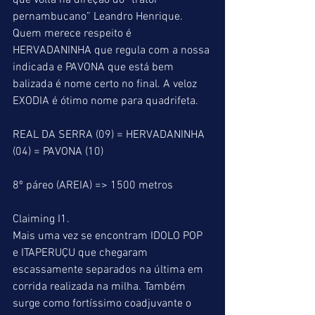
que volta na direção do “trator 
pernambucano” Leandro Henrique. 
Quem merece respeito é 
HERVADANINHA que regula com a nossa 
indicada e PAVONA que está bem 
balizada é nome certo no final. A veloz 
EXODIA é ótimo nome para quadrifeta.
REAL DA SERRA (09) = HERVADANINHA 
(04) = PAVONA (10)
8º páreo (AREIA) => 1500 metros
Claiming I1.
Mais uma vez se encontram IDOLO POP 
e ITAPERUÇU que chegaram 
escassamente separados na última em 
corrida realizada na milha. Também 
surge como fortíssimo coadjuvante o 