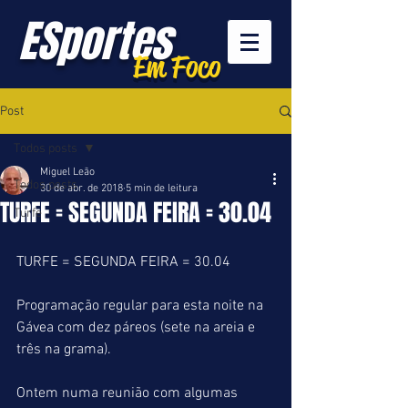
ESportes
Em Foco
Post
Todos posts
Miguel Leão
Todos posts
30 de abr. de 2018
5 min de leitura
TURFE = SEGUNDA FEIRA = 30.04
Turfe
TURFE = SEGUNDA FEIRA = 30.04
Programação regular para esta noite na 
Gávea com dez páreos (sete na areia e 
três na grama).
Ontem numa reunião com algumas 