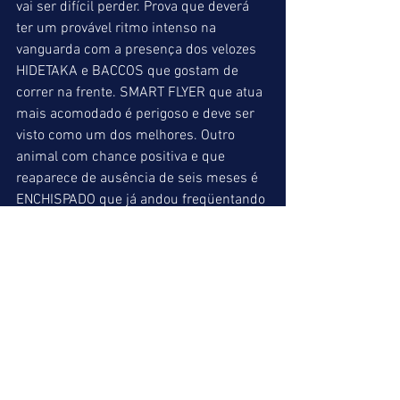
vai ser difícil perder. Prova que deverá 
ter um provável ritmo intenso na 
vanguarda com a presença dos velozes 
HIDETAKA e BACCOS que gostam de 
correr na frente. SMART FLYER que atua 
mais acomodado é perigoso e deve ser 
visto como um dos melhores. Outro 
animal com chance positiva e que 
reaparece de ausência de seis meses é 
ENCHISPADO que já andou freqüentando 
turmas mais fortes. Se estiver bonito no 
cânter é aconselhável colocá-lo nas 
combinações da quadrifeta.
É FATO (02) = SMART FLYER (05) = 
ENCHISPADO (09)
INDICAÇÕES FINAIS