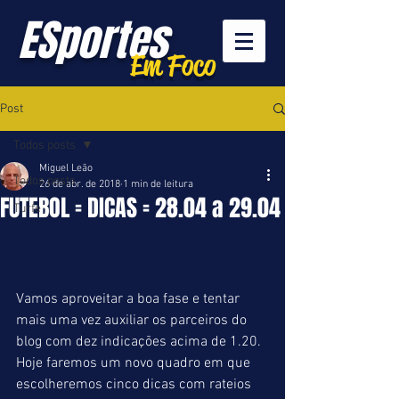
ESportes
Em Foco
Post
Todos posts
Miguel Leão
Todos posts
26 de abr. de 2018
1 min de leitura
FUTEBOL = DICAS = 28.04 a 29.04
Turfe
Vamos aproveitar a boa fase e tentar 
mais uma vez auxiliar os parceiros do 
blog com dez indicações acima de 1.20. 
Hoje faremos um novo quadro em que 
escolheremos cinco dicas com rateios 