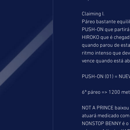
Claiming I.
Páreo bastante equili
PUSH-ON que partirá p
HIROKO que é chegado
quando parou de esta
ritmo intenso que dev
vence quando está aba
PUSH-ON (01) = NUEV
6º páreo => 1200 me
NOT A PRINCE baixou 
atuará medicado com l
NONSTOP BENNY é o pr