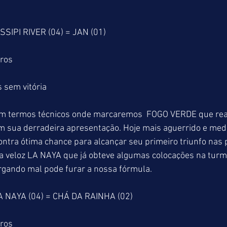
SSIPI RIVER (04) = JAN (01)
tros
 sem vitória
 em termos técnicos onde marcaremos  FOGO VERDE que re
 sua derradeira apresentação. Hoje mais aguerrido e medi
ontra ótima chance para alcançar seu primeiro triunfo nas p
a veloz LA NAYA que já obteve algumas colocações na turm
gando mal pode furar a nossa fórmula.
A NAYA (04) = CHÁ DA RAINHA (02)
tros