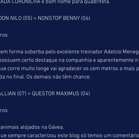
ARADA CORUNILHA é bom nome para quadrifeta.
 DON NILO (05) = NONSTOP BENNY (06)
tros
m forma soberba pelo excelente treinador Adelcio Meneg
possuem certo destaque na companhia e aparentemente irão
corre muito longe vai agradecer os cem metros a mais pa
da no final. Os demais não têm chance.
ALLIAN (07) = QUESTOR MAXIMUS (04)
tros
 animais alojados na Gávea.
ue sempre caracterizou este blog só temos um comentário 