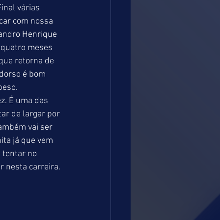
inal várias 
car com nossa 
eandro Henrique 
 quatro meses 
que retorna de 
 dorso é bom 
peso. 
z. É uma das 
r de largar por 
ambém vai ser 
ita já que vem 
tentar no 
 nesta carreira.