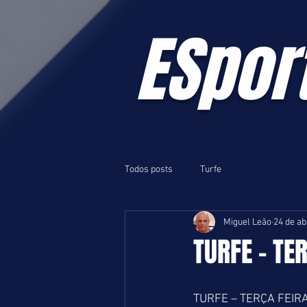
ESpor
Todos posts
Turfe
Miguel Leão
24 de ab
TURFE - TE
TURFE – TERÇA FEIRA