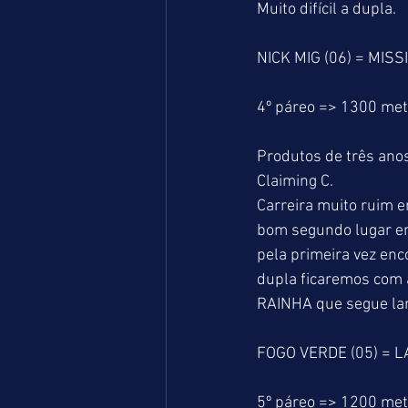
Muito difícil a dupla.
NICK MIG (06) = MISSI
4º páreo => 1300 me
Produtos de três anos
Claiming C.
Carreira muito ruim
bom segundo lugar em
pela primeira vez enc
dupla ficaremos com 
RAINHA que segue lar
FOGO VERDE (05) = L
5º páreo => 1200 me