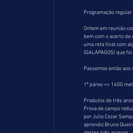
Programação regular p
Ontem em reunião com
bem com o acerto de 
uma reta final com a
(GALÁPAGOS) que foi 
Passemos então aos 
1º páreo => 1400 me
Produtos de três anos
Prova de campo reduz
por Julio Cezar Samp
aprendiz Bruno Queiro
destes três animais.