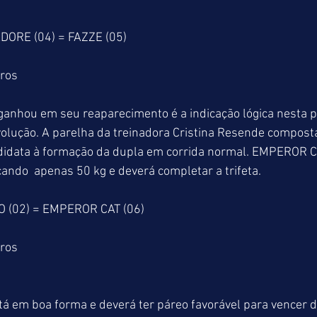
DORE (04) = FAZZE (05)
tros
anhou em seu reaparecimento é a indicação lógica nesta 
evolução. A parelha da treinadora Cristina Resende compos
ndidata à formação da dupla em corrida normal. EMPEROR C
ando  apenas 50 kg e deverá completar a trifeta.
O (02) = EMPEROR CAT (06)
tros
tá em boa forma e deverá ter páreo favorável para vencer d