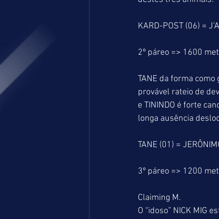
KARD-POST (06) = J’A
2º páreo => 1600 me
TANE da forma como g
provável rateio de d
e TININDO é forte ca
longa ausência desloc
TANE (01) = JERÔNIM
3º páreo => 1200 me
Claiming M.
O “idoso” NICK MIG es