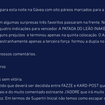
ara esta noite na Gávea com oito páreos marcados para a p
 algumas surpresas três favoritos passaram na frente. N
quatro indicações para vencedor. A PATADA DO LEÃO (NAK
lguns prejuízos  e terminou apenas na quinta colocação. O
estranhamente apenas a terceira força  formou a dupla no 
nossos comentários.
tros
 sem vitória.
ido que deverá ser decidida entre FAZZE e KARD-POST que
aio e do muito comentado estreante J’ADORE que irá muito 
z. Em termos de Supertri Inicial não temos como escapar 