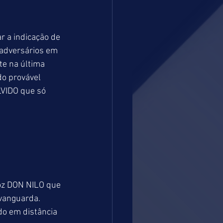
r a indicação de 
 adversários em 
e na última 
o provável 
LVIDO que só 
oz DON NILO que 
 vanguarda. 
o em distância 