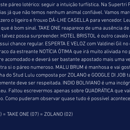
e páreo lotérico: seguir a intuição turfística. Na Supertri F
ias já que não temos nenhum animal confiável. Vamos mar
 zero o ligeiro e frouxo DÁ-LHE CASELLA para vencedor. L
 o que é bom sinal. TAKE ONE reaparece de uma ausência de
talvez possa surpreender. HOTEL BRISTOL é outro cavalo 
ossui chance regular. ESPERTA E VELOZ com Valdinei Gil no
fraco da estreante NOTÍCIA ÓTIMA que irá muito aliviada no 
 acomodado e deverá ser bastante apostado mais uma ve
tra si o páreo numeroso. MALU BRUM é manhosa e vai gosta
elha do Stud Lulu composta por ZOLANO e GOOGLE DI JOB t
emente deve ser respeitada. INDIO BOLIVIANO é uma incógn
aleu. Faltou escrevermos apenas sobre QUADRÁTICA que vai 
. Como puderam observar quase tudo é possível acontecer
 = TAKE ONE (07) = ZOLANO (02)