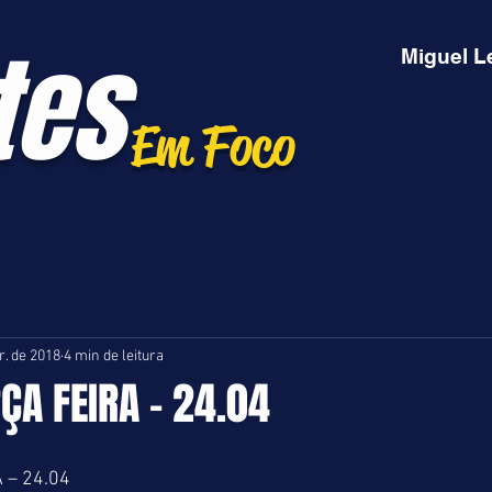
tes
Miguel L
Em Foco
r. de 2018
4 min de leitura
RÇA FEIRA - 24.04
 – 24.04