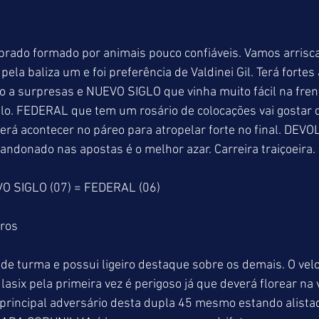
brado formado por animais pouco confiáveis. Vamos arrisca
ela baliza um e foi preferência de Valdinei Gil. Terá fortes
 a surpresas e NUEVO SIGLO que vinha muito fácil na frent
lo. FEDERAL que tem um rosário de colocações vai gostar d
erá acontecer no páreo para atropelar forte no final. DEVO
ndonado nas apostas é o melhor azar. Carreira traiçoeira.
O SIGLO (07) = FEDERAL (06)
tros
de turma e possui ligeiro destaque sobre os demais. O vel
asix pela primeira vez é perigoso já que deverá florear na
incipal adversário desta dupla 45 mesmo estando alistad