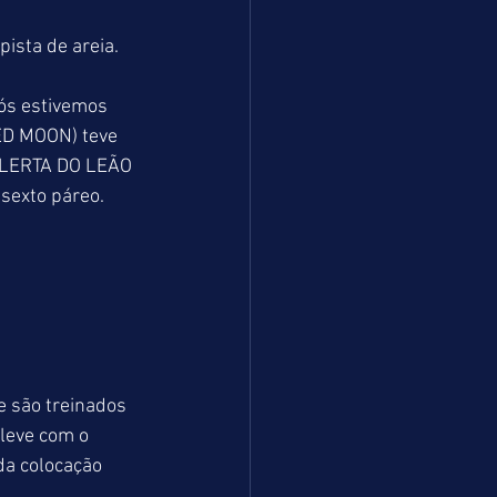
ista de areia.
ós estivemos 
ED MOON) teve 
 ALERTA DO LEÃO 
sexto páreo.
 são treinados 
leve com o 
da colocação 