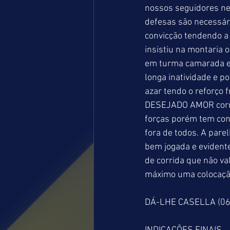
nossos seguidores nest
defesas são necessár
convicção tendendo a
insistiu na montaria
em turma camarada e 
longa inatividade e p
azar tendo o reforço 
DESEJADO AMOR corre
forças porém tem con
fora de todos. A par
bem jogada e evident
de corrida que não v
máximo uma colocação
DÁ-LHE CASELLA (06)