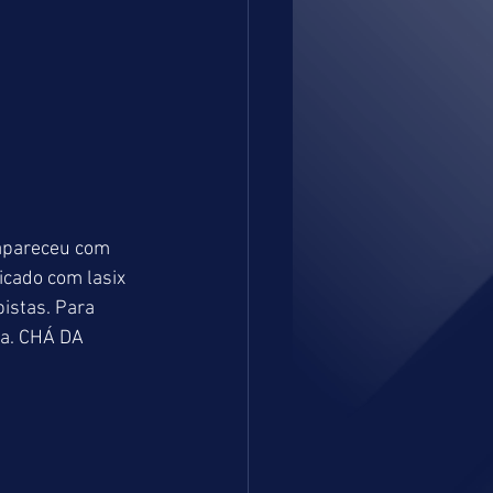
apareceu com 
cado com lasix 
istas. Para 
a. CHÁ DA 