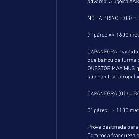
adversa. A ligeira X
NOT A PRINCE (03) =
7º páreo => 1600 me
CAPANEGRA mantido e
que baixou de turma 
QUESTOR MAXIMUS que 
sua habitual atropela
CAPANEGRA (01) = B
8º páreo => 1100 me
Prova destinada para
Com toda franqueza q