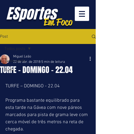
ESportes
Em Foco
Post
Todos posts
Miguel Leão
Todos posts
22 de abr. de 2018
5 min de leitura
TURFE - DOMINGO - 22.04
Turfe
TURFE – DOMINGO - 22.04
Programa bastante equilibrado para 
esta tarde na Gávea com nove páreos 
marcados para pista de grama leve com 
cerca móvel de três metros na reta de 
chegada.