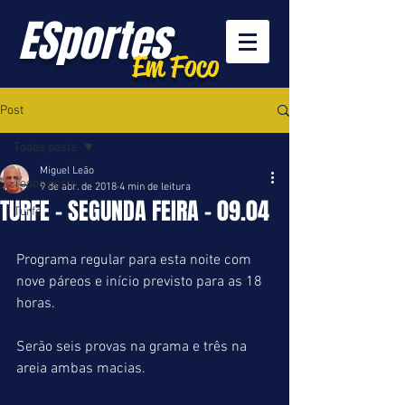
ESportes
Em Foco
Post
Todos posts
Miguel Leão
Todos posts
9 de abr. de 2018
4 min de leitura
TURFE - SEGUNDA FEIRA - 09.04
Turfe
Programa regular para esta noite com 
nove páreos e início previsto para as 18 
horas.
Serão seis provas na grama e três na 
areia ambas macias.