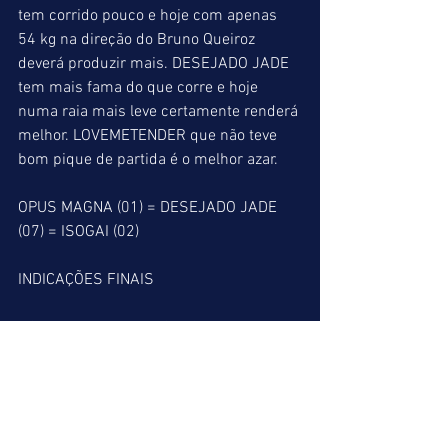
tem corrido pouco e hoje com apenas 
54 kg na direção do Bruno Queiroz 
deverá produzir mais. DESEJADO JADE 
tem mais fama do que corre e hoje 
numa raia mais leve certamente renderá 
melhor. LOVEMETENDER que não teve 
bom pique de partida é o melhor azar.
OPUS MAGNA (01) = DESEJADO JADE 
(07) = ISOGAI (02)
INDICAÇÕES FINAIS
ACUMULADA DE VENCEDOR
1º => EL RICCI (01)
5º => CAPANEGRA (03)
7º => AFICIONADO (02)