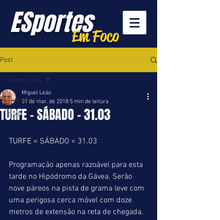
ESportes
Em Foco
Post
Todos posts
Miguel Leão
Todos posts
31 de mar. de 2018
5 min de leitura
TURFE - SÁBADO - 31.03
Turfe
TURFE = SÁBADO = 31.03
Programação apenas razoável para esta 
tarde no Hipódromo da Gávea. Serão 
nove páreos na pista de grama leve com 
uma perigosa cerca móvel com doze 
metros de extensão na reta de chegada.