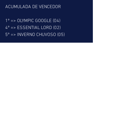
ACUMULADA DE VENCEDOR
1º => OLYMPIC GOOGLE (04)
4º => ESSENTIAL LORD (02)
5º => INVERNO CHUVOSO (05)
ACUMULADA DE PLACÉ
1º => OLYMPIC GOOGLE (04)
2º => END OF DAY (03)
4º => ESSENTIAL LORD (02)
5º => INVERNO CHUVOSO (05)
BARBADA DO LEÃO
1º => OLYMPIC GOOGLE (04)
MELHOR PLACÉ
9º => KALAMITIE (05)