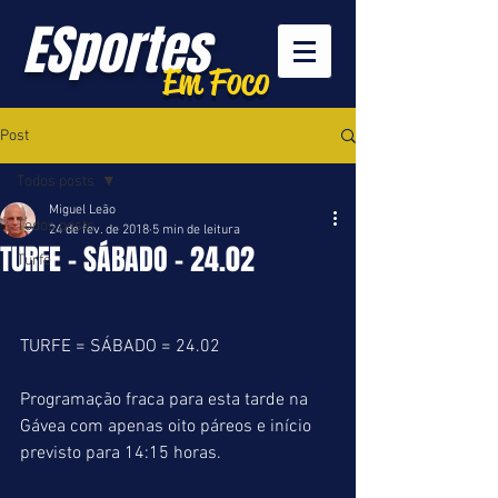
ESportes
Em Foco
Post
Todos posts
Miguel Leão
Todos posts
24 de fev. de 2018
5 min de leitura
TURFE - SÁBADO - 24.02
Turfe
TURFE = SÁBADO = 24.02
Programação fraca para esta tarde na 
Gávea com apenas oito páreos e início 
previsto para 14:15 horas.