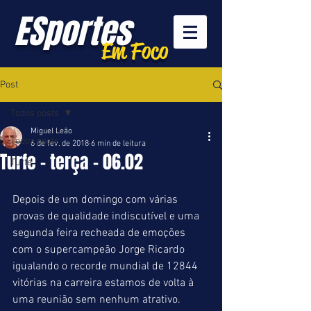
ESportes
Em Foco
Post
Todos posts
Miguel Leão
Todos posts
6 de fev. de 2018
6 min de leitura
Turfe - terça - 06.02
Turfe
Depois de um domingo com várias 
provas de qualidade indiscutível e uma 
segunda feira recheada de emoções 
com o supercampeão Jorge Ricardo 
igualando o recorde mundial de 12844 
vitórias na carreira estamos de volta à 
uma reunião sem nenhum atrativo.