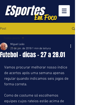
ESportes
Em Foco
Post
Todos posts
Miguel Leão
Todos posts
25 de jan. de 2018
1 min de leitura
Futebol - dicas - 27 a 28.01
Turfe
Vamos procurar melhorar nosso índice 
de acertos após uma semana apenas 
regular quando indicamos seis jogos de 
forma correta.
Como de costume só escolhemos 
equipes cujos rateios estão acima de 