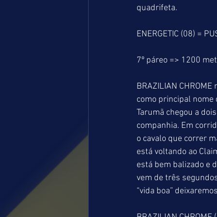
quadrifeta.
ENERGETIC (08) = PU
7º páreo => 1200 me
BRAZILIAN CHROME ret
como principal nome d
Tarumã chegou a dois
companhia. Em corrid
o cavalo que correr 
está voltando ao Clai
está bem balizado e d
vem de três segundos 
“vida boa” deixaremo