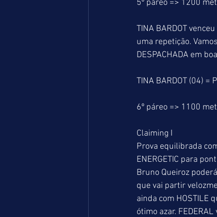
5º páreo => 1200 me
TINA BARDOT venceu c
uma repetição. Vamos
DESPACHADA em boa fo
TINA BARDOT (04) = 
6º páreo => 1100 me
Claiming I
Prova equilibrada com
ENERGETIC para ponta
Bruno Queiroz poderá
que vai partir velozm
ainda com HOSTILE qu
ótimo azar. FEDERAL v