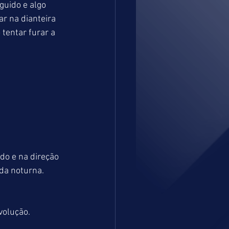
uido e algo 
r na dianteira 
entar furar a 
do e na direção 
da noturna. 
volução.