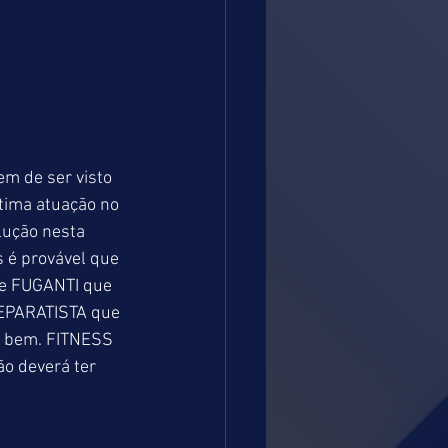
m de ser visto 
tima atuação no 
ução nesta 
 é provável que 
de FUGANTI que 
SEPARATISTA que 
o bem. FITNESS 
o deverá ter 