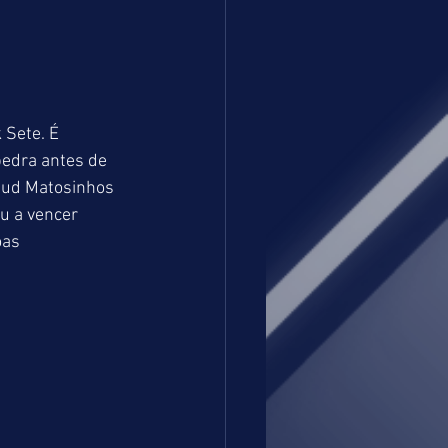
 Sete. É 
pedra antes de 
tud Matosinhos 
u a vencer 
as 