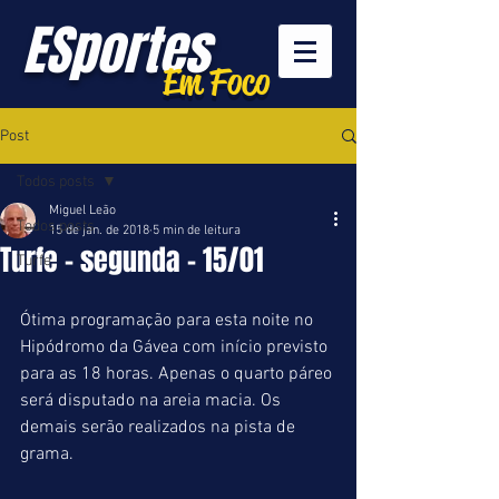
ESportes
Em Foco
Post
Todos posts
Miguel Leão
Todos posts
15 de jan. de 2018
5 min de leitura
Turfe - segunda - 15/01
Turfe
Ótima programação para esta noite no 
Hipódromo da Gávea com início previsto 
para as 18 horas. Apenas o quarto páreo 
será disputado na areia macia. Os 
demais serão realizados na pista de 
grama.