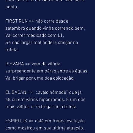
com lasix é força. Nosso indicado para 
ponta.
FIRST RUN => não corre desde 
setembro quando vinha correndo bem. 
Vai correr medicado com L1.
Se não largar mal poderá chegar na 
trifeta.
ISHVARA => vem de vitória 
surpreendente em páreo entre as éguas. 
Vai brigar por uma boa colocação.
EL BACAN => “cavalo nômade” que já 
atuou em vários hipódromos. É um dos 
mais velhos e irá brigar pela trifeta.
ESPIRITUS => está em franca evolução 
como mostrou em sua última atuação. 