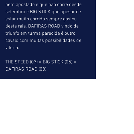
bem apostado e que não corre desde 
setembro e BIG STICK que apesar de 
estar muito corrido sempre gostou 
desta raia. DAFIRAS ROAD vindo de 
triunfo em turma parecida é outro 
cavalo com muitas possibilidades de 
vitória.  
THE SPEED (07) = BIG STICK (05) = 
DAFIRAS ROAD (08)
10º páreo => 1600 metros
OLYMPIC GREECE e EXTREME JUSTICE 
parecem ter leve destaque nesta 
carreira. Mas não podemos esquecer 
que EVER SO CLEVER em ótima forma e 
QUERIDA NIQUITA que vai atropelar forte 