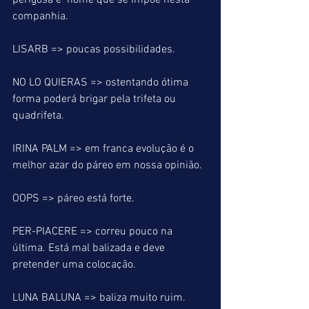
perigosa é  nome que se impõe nesta 
companhia.
LISARB => poucas possibilidades.
NO LO QUIERAS => ostentando ótima 
forma poderá brigar pela trifeta ou 
quadrifeta.
IRINA PALM => em franca evolução é o 
melhor azar do páreo em nossa opinião.
OOPS => páreo está forte.
PER-PIACERE => correu pouco na 
última. Está mal balizada e deve 
pretender uma colocação.
LUNA BALUNA => baliza muito ruim. 