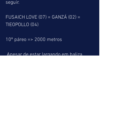
seguir.
FUSAICH LOVE (07) = GANZÁ (02) = 
TIEOPOLLO (04)
10º páreo => 2000 metros
 Apesar de estar largando em baliza 
desfavorável é bem provável que MAGIC 
SURVIVOR consiga atropelar a tempo de 
ganhar esta última prova da 
domingueira. QUIRON que corre um 
pouco longe gosta da relva e poderá 
formar a dupla do treinador Roberto 
Solanês. NATURAL CHAMPION que 
deverá ser muito apostado e FAJO que 
estaria melhor colocado na pista de 
areia são os adversários da nossa 
fórmula. Difícil para os demais.