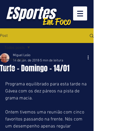
ESportes
Em Foco
Post
Todos posts
Miguel Leão
Todos posts
14 de jan. de 2018
5 min de leitura
Turfe - Domingo - 14/01
Turfe
Programa equilibrado para esta tarde na 
Gávea com os dez páreos na pista de 
grama macia.
Ontem tivemos uma reunião com cinco 
favoritos passando na frente. Nós com 
um desempenho apenas regular 