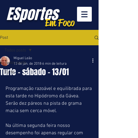
ESportes
Em Foco
Post
Todos posts
Miguel Leão
Todos posts
13 de jan. de 2018
6 min de leitura
Turfe - sábado - 13/01
Turfe
Programação razoável e equilibrada para 
esta tarde no Hipódromo da Gávea. 
Serão dez páreos na pista de grama 
macia sem cerca móvel.
Na última segunda feira nosso 
desempenho foi apenas regular com 