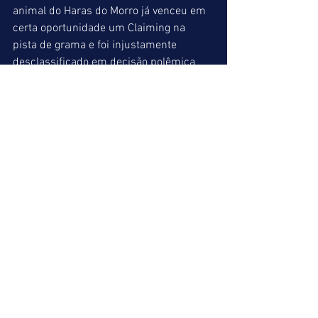
animal do Haras do Morro já venceu em 
certa oportunidade um Claiming na 
pista de grama e foi injustamente 
desclassificado em decisão polêmica 
(entre várias do ano de 2017) pela 
comissão de corridas.
MARCO POLO (09) = JULHO (01) = É DO 
VERDE (03)
10º páreo => 1300 metros
Apesar de estar repicado vamos indicar 
DISSE E DIGO para ponta. Largando pela 
linha um com o “trator pernambucano” 
Leandro Henrique é uma boa dica para o 
fechamento da reunião. Gostamos do 
atropelador BLINDADO DO NIJÚ para 