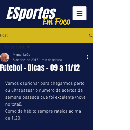
ESportes
Em Foco
Post
Todos posts
Miguel Leão
Todos posts
8 de dez. de 2017
1 min de leitura
Futebol - Dicas - 09 a 11/12
Turfe
Vamos caprichar para chegarmos perto 
ou ultrapassar o número de acertos da 
semana passada que foi excelente (nove 
no total).
Como de hábito sempre rateios acima 
de 1.20.