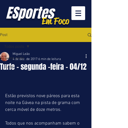
ESportes
Em Foco
Post
Todos posts
Miguel Leão
Todos posts
4 de dez. de 2017
6 min de leitura
Turfe - segunda -feira - 04/12
Turfe
Estão previstos nove páreos para esta 
noite na Gávea na pista de grama com 
cerca móvel de doze metros.
Todos que nos acompanham sabem o 