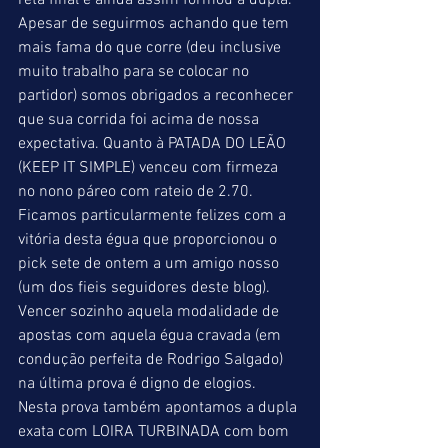
reta final e ainda assim formou a dupla. 
Apesar de seguirmos achando que tem 
mais fama do que corre (deu inclusive 
muito trabalho para se colocar no 
partidor) somos obrigados a reconhecer 
que sua corrida foi acima de nossa 
expectativa. Quanto à PATADA DO LEÃO 
(KEEP IT SIMPLE) venceu com firmeza 
no nono páreo com rateio de 2.70. 
Ficamos particularmente felizes com a 
vitória desta égua que proporcionou o 
pick sete de ontem a um amigo nosso 
(um dos fieis seguidores deste blog). 
Vencer sozinho aquela modalidade de 
apostas com aquela égua cravada (em 
condução perfeita de Rodrigo Salgado) 
na última prova é digno de elogios. 
Nesta prova também apontamos a dupla 
exata com LOIRA TURBINADA com bom 