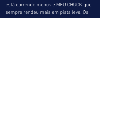
está correndo menos e MEU CHUCK que 
sempre rendeu mais em pista leve. Os 
velozes THE SPEED e VERSILIA STAR 
deverão impor um ritmo intenso à prova 
e caso não travem uma luta suicida na 
vanguarda podem ser considerados 
bons azares. Na Supertri final pelo 
menos três animais devem ser 
colocados.  
IMORTALLITY POINT (03) = VITIMADO (10) 
= DESEJADO BROCADOR (05)
INDICAÇÕES FINAIS
Hoje em caráter excepcional 
apontaremos uma Supertri inicial para 
auxiliar os parceiros do blog.