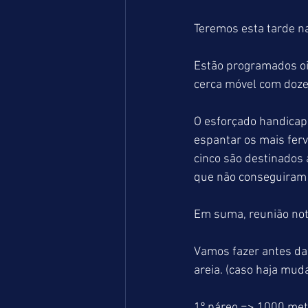
Teremos esta tarde n
Estão programados oi
cerca móvel com doze 
O esforçado handicap
espantar os mais fer
cinco são destinados 
que não conseguiram 
Em suma, reunião not
Vamos fazer antes da
areia. (caso haja muda
1º páreo => 1000 me