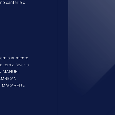
o cânter e o 
com o aumento 
o tem a favor a 
UAN MANUEL 
 AMRICAN 
r MACABEU é 