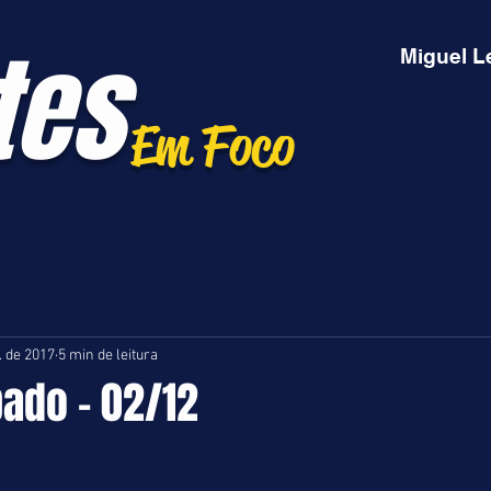
tes
Miguel L
Em Foco
. de 2017
5 min de leitura
bado - 02/12