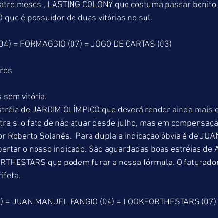
atro meses , LASTING COLONY que costuma passar bonito n
que é possuidor de duas vitórias no sul.
04) = FORMAGGIO (07) = JOGO DE CARTAS (03)
tros
 sem vitória.
tréia de JARDIM OLÍMPICO que deverá render ainda mais 
ntra si o fato de não atuar desde julho, mas em compensaçã
dor Roberto Solanês.  Para dupla a indicação óbvia é de J
ertar o nosso indicado. São aguardadas boas estréias de
RTHESTARS que podem furar a nossa fórmula. O faturado
ifeta.
3) = JUAN MANUEL FANGIO (04) = LOOKFORTHESTARS (07)