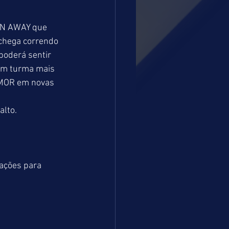
ON AWAY que 
chega correndo 
poderá sentir 
em turma mais 
AMOR em novas 
alto.
ações para 