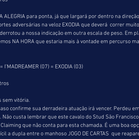
ortes adversárias na veloz EXODIA que deverá  correr muito
errotou a nossa indicação em outra escala de peso. Em pl
temos NA HORA que estaria mais à vontade em percurso mai
= I’MADREAMER (07) = EXODIA (03)
tros
 sem vitória.
so confirme sua derradeira atuação irá vencer. Perdeu em
. Não custa lembrar que este cavalo do Stud São Francisco 
e Claiming que não conta para esta chamada. É uma boa opç
 Difícil a dupla entre o manhoso JOGO DE CARTAS  que reapa