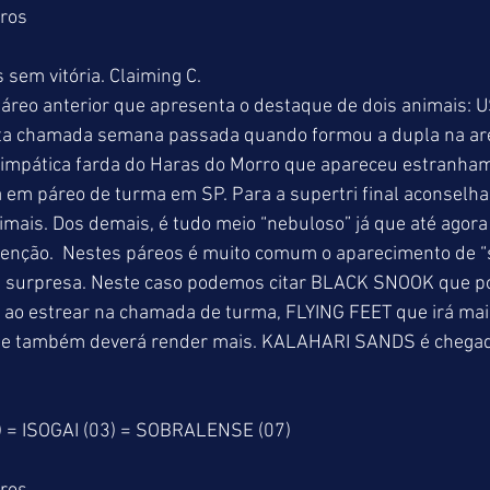
tros
 sem vitória. Claiming C.
reo anterior que apresenta o destaque de dois animais:
a chamada semana passada quando formou a dupla na arei
simpática farda do Haras do Morro que apareceu estranhame
a em páreo de turma em SP. Para a supertri final aconselh
imais. Dos demais, é tudo meio “nebuloso” já que até agor
enção.  Nestes páreos é muito comum o aparecimento de 
e surpresa. Neste caso podemos citar BLACK SNOOK que po
 ao estrear na chamada de turma, FLYING FEET que irá mai
 também deverá render mais. KALAHARI SANDS é chegada
 = ISOGAI (03) = SOBRALENSE (07)