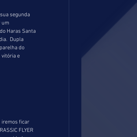
 sua segunda 
r um 
do Haras Santa 
ia.  Dupla 
parelha do 
itória e 
iremos ficar 
URASSIC FLYER 