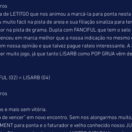
tros
éia de LETITGO que nos animou a marcá-la para ponta nesta
uito fácil na pista de areia e sua filiação sinaliza para te
or na pista de grama. Dupla com FANCIFUL que tem o selo 
venceu em marca melhor que a nossa indicação no mesmo d
 nossa opinião e que talvez pague rateio interessante. A 
er muito jogo, já que tanto LISARB como POP GRUA vêm de v
FUL (02) = LISARB (04)
tros
s e mais sem vitória.
o de vencer” em novo encontro. Sem nos alongarmos muito, 
MENT para ponta e o faturador e velho conhecido nosso J