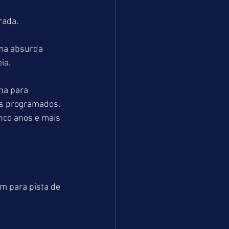
rada.
ma absurda 
ia.
na para 
os programados, 
nco anos e mais 
m para pista de 