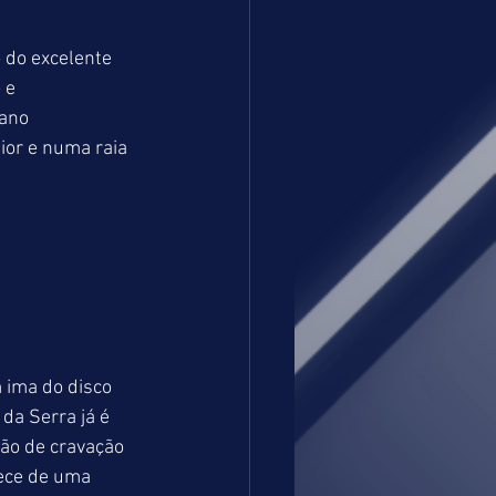
 e 
ano 
or e numa raia 
 ima do disco 
da Serra já é 
ão de cravação 
rece de uma 