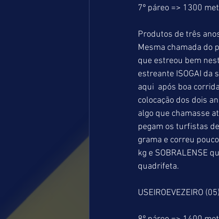
7º páreo => 1300 me
Produtos de três anos
Mesma chamada do pá
que estreou bem nest
estreante ISOGAI da 
aqui  após boa corrid
colocação dos dois an
algo que chamasse at
pegam os turfistas d
grama e correu pouco
kg e SOBRALENSE que
quadrifeta.
USEIROEVEZEIRO (05)