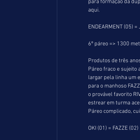
para formação da dup
aqui.
ENDEARMENT (05) = J
6º páreo => 1300 me
Produtos de três anos
Páreo fraco e sujeito 
largar pela linha um 
para o manhoso FAZZE
o provável favorito 
estrear em turma aces
Páreo complicado, cu
OKI (01) = FAZZE (02)