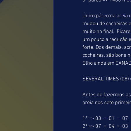
8º páreo => 1400 me
Único páreo na areia
mudou de cocheiras e
muito no final.  Fica
um pouco a redução e
forte. Dos demais, a
cocheiras, são bons 
Olho ainda em CANADI
SEVERAL TIMES (08) 
Antes de fazermos as
areia nos sete primei
1º => 03  =  01  =  07
2º => 07  =  04  =  03