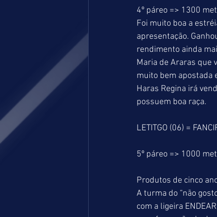
4º páreo => 1300 me
Foi muito boa a estr
apresentação. Ganhou m
rendimento ainda mai
Maria de Araras que 
muito bem apostada em
Haras Regina irá vend
possuem boa raça.
LETITGO (06) = FANCI
5º páreo => 1000 me
Produtos de cinco ano
A turma do “não gost
com a ligeira ENDEAR