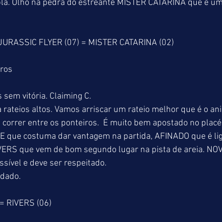
la. Olho na pedra do estreante MISTER CATARINA que é um
URASSIC FLYER (07) = MISTER CATARINA (02)
tros
 sem vitória. Claiming C.
a rateios altos. Vamos arriscar um rateio melhor que é o an
e correr entre os ponteiros.  É muito bem apostado no placé
 que costuma dar vantagem na partida, AFINADO que é lige
RIVERS que vem de bom segundo lugar na pista de areia. N
sível e deve ser respeitado.
idado.
 = RIVERS (06)