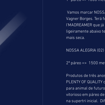
 Vamos marcar NOSSA ALEGRIA para ponta, já que largará por dentro na direção do excelente 
Vagner Borges. Terá f
I’MADREAMER que já d
ligeiramente abaixo 
mais seca.
NOSSA ALEGRIA (02) 
2º páreo =>  1500 me
Produtos de três anos
PLENTY OF QUALITY ca
para animal de futuro
vitorioso em páreo d
na supertri inicial. 