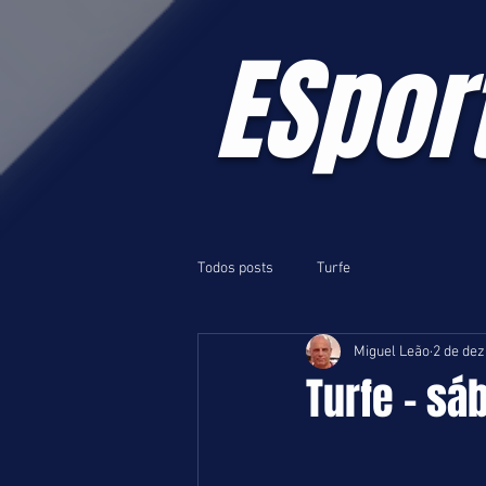
ESpor
Todos posts
Turfe
Miguel Leão
2 de dez
Turfe - sá