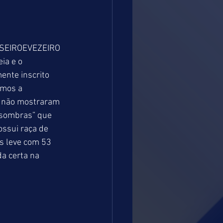
 USEIROEVEZEIRO 
a e o 
nte inscrito 
amos a 
a não mostraram 
“sombras” que 
ssui raça de 
s leve com 53 
 certa na 