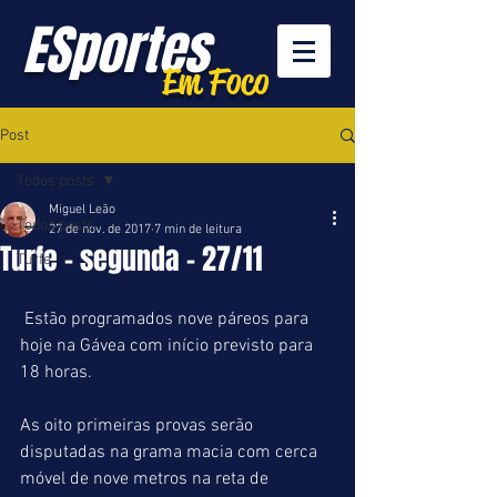
ESportes
Em Foco
Post
Todos posts
Miguel Leão
Todos posts
27 de nov. de 2017
7 min de leitura
Turfe - segunda - 27/11
Turfe
 Estão programados nove páreos para 
hoje na Gávea com início previsto para 
18 horas.
As oito primeiras provas serão 
disputadas na grama macia com cerca 
móvel de nove metros na reta de 