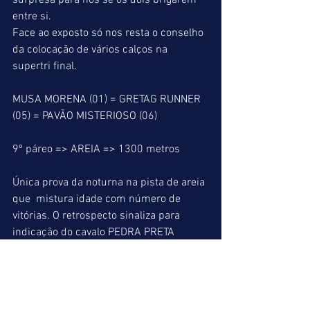
surpresa para nós se os dois brigarem 
entre si.
Face ao exposto só nos resta o conselho 
da colocação de vários calços na 
supertri final.
MUSA MORENA (01) = GRETAG RUNNER 
(05) = PAVÃO MISTERIOSO (06)
9º páreo => AREIA => 1300 metros
Única prova da noturna na pista de areia 
que  mistura idade com número de 
vitórias. O retrospecto sinaliza para 
indicação do cavalo PEDRA PRETA 
SARGE que vem de terceiro lugar em 
páreo mais forte perto dos ganhadores. 
Naquela ocasião ganharia o páreo se não 
fosse visivelmente prejudicado quando 